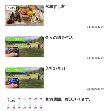
永和すし富
その他
2023.07.29
久々の独身生活
人生・考え方
2023.07.28
入社17年目
人生・考え方
2023.07.27
禁酒週間、復活させます。
その他