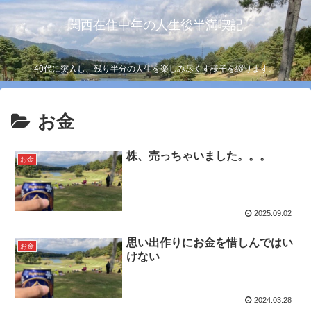
関西在住中年の人生後半満喫記
40代に突入し、残り半分の人生を楽しみ尽くす様子を綴ります。
お金
株、売っちゃいました。。。
お金
2025.09.02
思い出作りにお金を惜しんではい
お金
けない
2024.03.28