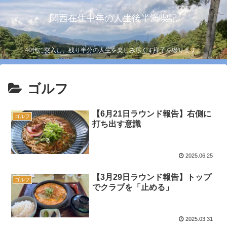
関西在住中年の人生後半満喫記
40代に突入し、残り半分の人生を楽しみ尽くす様子を綴ります。
ゴルフ
【6月21日ラウンド報告】右側に
ゴルフ
打ち出す意識
2025.06.25
【3月29日ラウンド報告】トップ
ゴルフ
でクラブを「止める」
2025.03.31