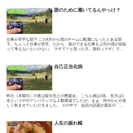
誰のために働いてるんやっけ？
人生・考え方
仕事が苦手な部下 この4月から僕のチームに配属になったとある部
下。ちょっと仕事が苦手。だから、彼ができる仕事を上司の僕が頭捻
って考えないといけない。 マヂで？と思った方。真剣（マヂ）です
👌ホンマ・・・優しい会社です👅 そ...
自己正当化病
人生・考え方
昨日（木曜日）の夜は取引先との懇親会。 こちら側は3名、先方は1
名というややアンバランスな人数構成でしたが、まぁ、何やかんや楽
しく飲ませていただきました。 その中で、会話の話題が最近の「若
手社員の離職」に移った途端、大盛り上が...
人生の振れ幅
グルメ