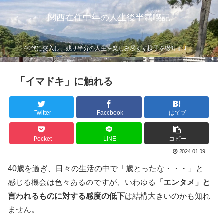
関西在住中年の人生後半満喫記
40代に突入し、残り半分の人生を楽しみ尽くす様子を綴ります。
「イマドキ」に触れる
Twitter
Facebook
はてブ
Pocket
LINE
コピー
2024.01.09
40歳を過ぎ、日々の生活の中で「歳とったな・・・」と
感じる機会は色々あるのですが、いわゆる
「エンタメ」と
言われるものに対する感度の低下
は結構大きいのかも知れ
ません。