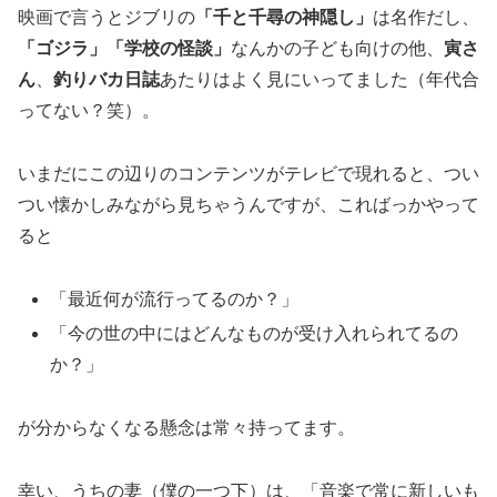
映画で言うとジブリの
「千と千尋の神隠し」
は名作だし、
「ゴジラ」「学校の怪談」
なんかの子ども向けの他、
寅さ
ん
、
釣りバカ日誌
あたりはよく見にいってました（年代合
ってない？笑）。
いまだにこの辺りのコンテンツがテレビで現れると、つい
つい懐かしみながら見ちゃうんですが、こればっかやって
ると
「最近何が流行ってるのか？」
「今の世の中にはどんなものが受け入れられてるの
か？」
が分からなくなる懸念は常々持ってます。
幸い、うちの妻（僕の一つ下）は、「音楽で常に新しいも