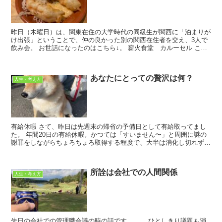
昨日（木曜日）は、関東在住の大学時代の同級生が関西に「泊まりが
け出張」ということで、仲の良かった別の関西在住者を交え、3人で
飲み会。 お世話になったのはこちら↓。 薪火食堂 カルーセル こち
らのお店、19時までに...
あなたにとっての贅沢は何？
人生・考え方
有給休暇 さて、昨日は先週末の帰省の予備日として有給取ってまし
た。 年間20日の有給休暇。かつては「すいません〜」と周囲に謎の
謝罪をしながらちょろちょろ取得する程度で、大半は消化し切れずに
流してしまってました。でも近年は「誰に...
所詮は会社での人間関係
人生・考え方
先日の会社での管理職会議の時の話です。。。 ひとしきり議題も消