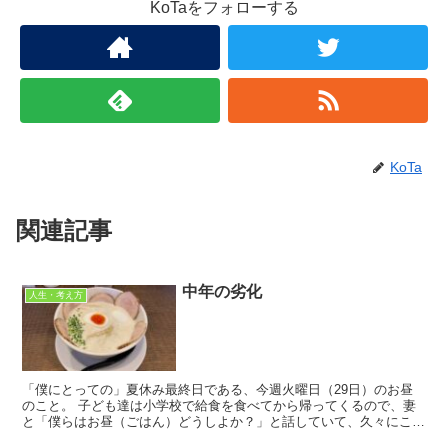
KoTaをフォローする
KoTa
関連記事
中年の劣化
人生・考え方
「僕にとっての」夏休み最終日である、今週火曜日（29日）のお昼
のこと。 子ども達は小学校で給食を食べてから帰ってくるので、妻
と「僕らはお昼（ごはん）どうしよか？」と話していて、久々にこち
ら↓のお店にお邪魔することに🙌 ラーメン...