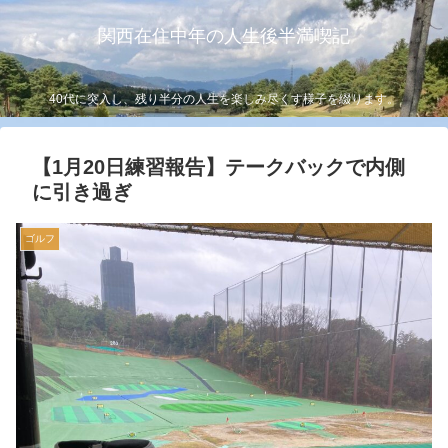
関西在住中年の人生後半満喫記
40代に突入し、残り半分の人生を楽しみ尽くす様子を綴ります。
【1月20日練習報告】テークバックで内側
に引き過ぎ
ゴルフ