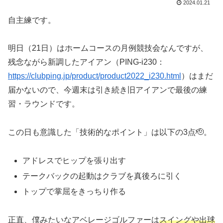
2024.01.21
自主練です。
明日（21日）はホームコースの月例競技会なんですが、
残念ながら新調したアイアン（PING-i230：
https://clubping.jp/product/product2022_i230.html
）はまだ
届かないので、今週末は引き続き旧アイアンで最後の練
習・ラウンドです。
この日も意識した「技術的なポイント」は以下の3点🫡。
アドレスでヒップを張り出す
テークバックの起動はクラブを真後ろに引く
トップで掌屈をきっちり作る
正直、僕みたいなアベレージゴルファーは
スイングや出球