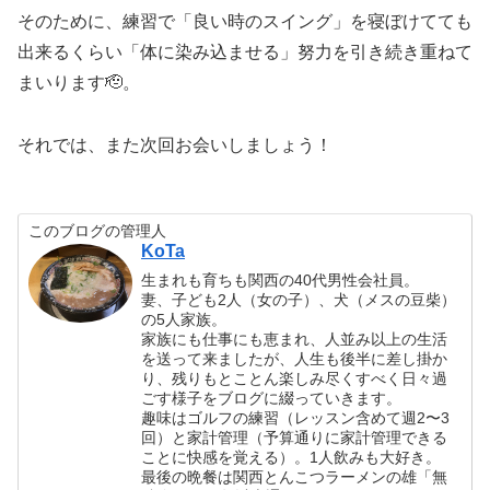
そのために、練習で「良い時のスイング」を寝ぼけてても
出来るくらい「体に染み込ませる」努力を引き続き重ねて
まいります🫡。
それでは、また次回お会いしましょう！
このブログの管理人
KoTa
生まれも育ちも関西の40代男性会社員。
妻、子ども2人（女の子）、犬（メスの豆柴）
の5人家族。
家族にも仕事にも恵まれ、人並み以上の生活
を送って来ましたが、人生も後半に差し掛か
り、残りもとことん楽しみ尽くすべく日々過
ごす様子をブログに綴っていきます。
趣味はゴルフの練習（レッスン含めて週2〜3
回）と家計管理（予算通りに家計管理できる
ことに快感を覚える）。1人飲みも大好き。
最後の晩餐は関西とんこつラーメンの雄「無