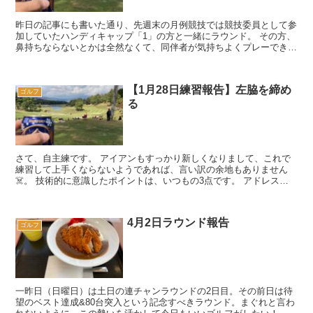
昨日の記事にも書いた通り、先週末の月例競技では競技委員として参
加していたハンディキャップ「1」の方と一緒にラウンド。 その方、
鼻持ちならないとかは全然なくて、同伴者が気持ちよくプレーできる
ように色んな気配りをしていただいて、ホント良...
【1月28日練習報告】左脇を締め
ゴルフ
る
さて、自主練です。 アイアンもすっかり新しくなりまして、これで
練習して上手くならないようであれば、言い訳の余地もありません
☠️。 技術的に意識したポイントは、いつもの3点です。 アドレスで
ヒップを張り出す（お尻の穴を空...
4月2日ラウンド報告
ゴルフ
一昨日（日曜日）は土日の連チャンラウンドの2日目。その前日は待
望のベスト達成&80台突入という記念すべきラウンド。まぐれと言わ