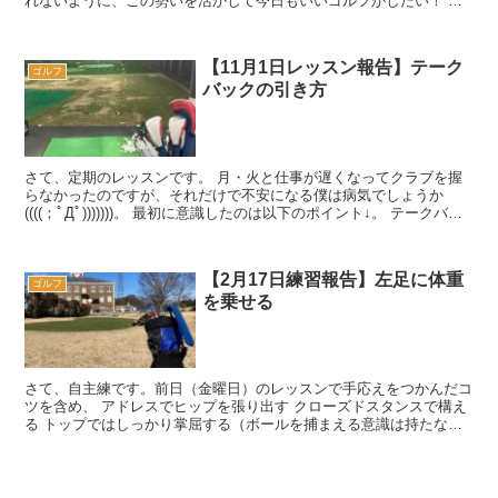
れないように、この勢いを活かして今日もいいゴルフがしたい！ ち
なみに前日は両親とのラウンドで、今日...
【11月1日レッスン報告】テーク
ゴルフ
バックの引き方
さて、定期のレッスンです。 月・火と仕事が遅くなってクラブを握
らなかったのですが、それだけで不安になる僕は病気でしょうか
((((；ﾟДﾟ)))))))。 最初に意識したのは以下のポイント↓。 テークバッ
ク・ダウンスイン...
【2月17日練習報告】左足に体重
ゴルフ
を乗せる
さて、自主練です。前日（金曜日）のレッスンで手応えをつかんだコ
ツを含め、 アドレスでヒップを張り出す クローズドスタンスで構え
る トップではしっかり掌屈する（ボールを捕まえる意識は持たな
い） ダウンスイングではし...