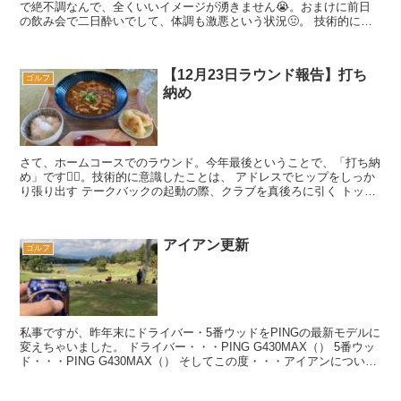
で絶不調なんで、全くいいイメージが湧きません😭。おまけに前日
の飲み会で二日酔いでして、体調も激悪という状況🤢。 技術的に意
識したことは「腰の水平回転」です...
【12月23日ラウンド報告】打ち
ゴルフ
納め
さて、ホームコースでのラウンド。今年最後ということで、「打ち納
め」です🏌️‍♂️。技術的に意識したことは、 アドレスでヒップをしっか
り張り出す テークバックの起動の際、クラブを真後ろに引く トップ
では右手が「オカモチ」...
アイアン更新
ゴルフ
私事ですが、昨年末にドライバー・5番ウッドをPINGの最新モデルに
変えちゃいました。 ドライバー・・・PING G430MAX（） 5番ウッ
ド・・・PING G430MAX（） そしてこの度・・・アイアンについて
も同...