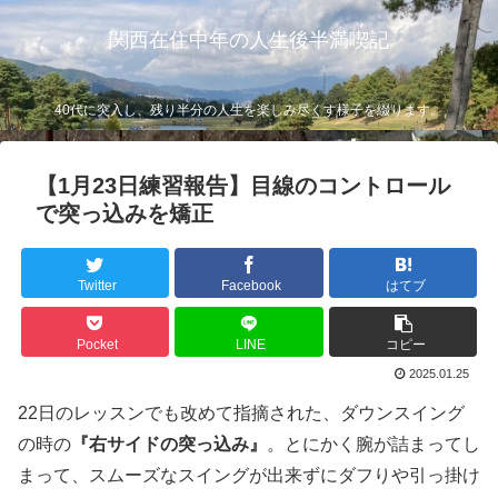
関西在住中年の人生後半満喫記
40代に突入し、残り半分の人生を楽しみ尽くす様子を綴ります。
【1月23日練習報告】目線のコントロール
で突っ込みを矯正
Twitter
Facebook
はてブ
Pocket
LINE
コピー
2025.01.25
22日のレッスンでも改めて指摘された、ダウンスイング
の時の
『右サイドの突っ込み』
。とにかく腕が詰まってし
まって、スムーズなスイングが出来ずにダフりや引っ掛け