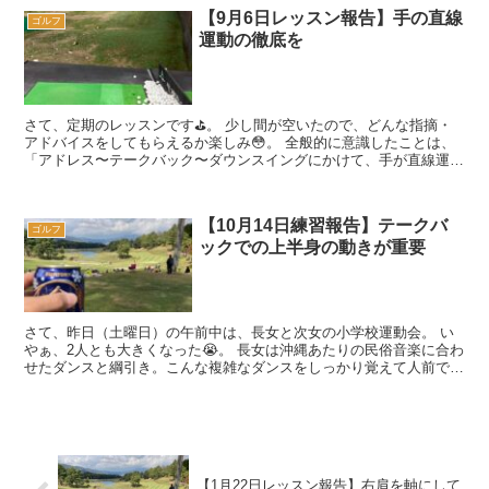
【9月6日レッスン報告】手の直線
ゴルフ
運動の徹底を
さて、定期のレッスンです⛳️。 少し間が空いたので、どんな指摘・
アドバイスをしてもらえるか楽しみ😳。 全般的に意識したことは、
「アドレス〜テークバック〜ダウンスイングにかけて、手が直線運動
をする（飛球方向と平行な線上で...
【10月14日練習報告】テークバ
ゴルフ
ックでの上半身の動きが重要
さて、昨日（土曜日）の午前中は、長女と次女の小学校運動会。 い
やぁ、2人とも大きくなった😭。 長女は沖縄あたりの民俗音楽に合わ
せたダンスと綱引き。こんな複雑なダンスをしっかり覚えて人前で披
露できるようになるなんて・・・😭。 ...
【1月22日レッスン報告】右肩を軸にして