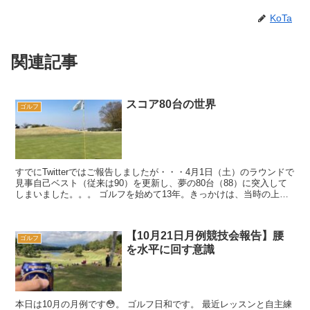
KoTa
関連記事
スコア80台の世界
ゴルフ
すでにTwitterではご報告しましたが・・・4月1日（土）のラウンドで
見事自己ベスト（従来は90）を更新し、夢の80台（88）に突入して
しまいました。。。 ゴルフを始めて13年。きっかけは、当時の上司
が私に断りなく、「社内...
【10月21日月例競技会報告】腰
ゴルフ
を水平に回す意識
本日は10月の月例です😳。 ゴルフ日和です。 最近レッスンと自主練