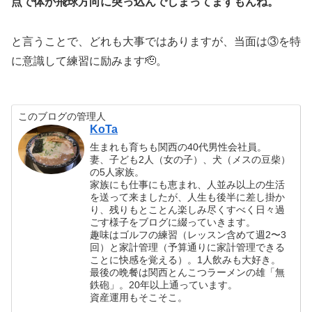
点で体が飛球方向に突っ込んでしまってますもんね。
と言うことで、どれも大事ではありますが、当面は③を特
に意識して練習に励みます🫡。
このブログの管理人
KoTa
生まれも育ちも関西の40代男性会社員。
妻、子ども2人（女の子）、犬（メスの豆柴）
の5人家族。
家族にも仕事にも恵まれ、人並み以上の生活
を送って来ましたが、人生も後半に差し掛か
り、残りもとことん楽しみ尽くすべく日々過
ごす様子をブログに綴っていきます。
趣味はゴルフの練習（レッスン含めて週2〜3
回）と家計管理（予算通りに家計管理できる
ことに快感を覚える）。1人飲みも大好き。
最後の晩餐は関西とんこつラーメンの雄「無
鉄砲」。20年以上通っています。
資産運用もそこそこ。