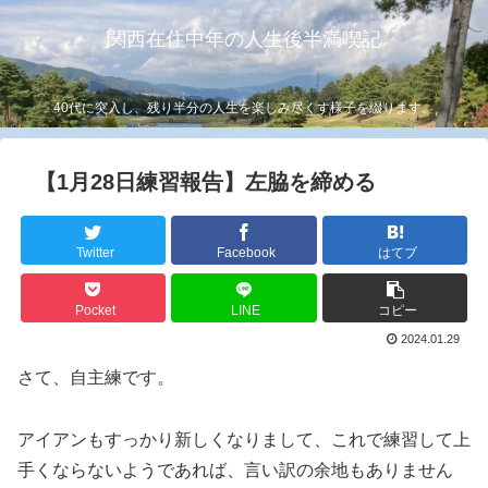
関西在住中年の人生後半満喫記
40代に突入し、残り半分の人生を楽しみ尽くす様子を綴ります。
【1月28日練習報告】左脇を締める
Twitter
Facebook
はてブ
Pocket
LINE
コピー
2024.01.29
さて、自主練です。
アイアンもすっかり新しくなりまして、これで練習して上
手くならないようであれば、言い訳の余地もありません