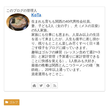
このブログの管理人
KoTa
生まれも育ちも関西の40代男性会社員。
妻、子ども2人（女の子）、犬（メスの豆柴）
の5人家族。
家族にも仕事にも恵まれ、人並み以上の生活
を送って来ましたが、人生も後半に差し掛か
り、残りもとことん楽しみ尽くすべく日々過
ごす様子をブログに綴っていきます。
趣味はゴルフの練習（レッスン含めて週2〜3
回）と家計管理（予算通りに家計管理できる
ことに快感を覚える）。1人飲みも大好き。
最後の晩餐は関西とんこつラーメンの雄「無
鉄砲」。20年以上通っています。
資産運用もそこそこ。
ゴルフ