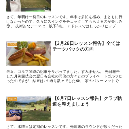
さて、年明け一発目のレッスンです。年末は多忙を極め、まともに行
けなかったので、久々にスイングをチェックしてもらえるのが楽しみ
😳。 技術的なテーマは、以下3点。 アドレスではしっかりヒップを
張り出す テークバック...
【3月26日レッスン報告】全ては
ゴルフ
テークバックの方向
最近、ゴルフ関連の記事をサボってました。すみません。 先日報告
した月例競技会の翌日も会社の同僚の方々とのプライベートゴルフだ
ったのですが、結果は↓の通り散々でした😭。 家のパターマットでア
プローチ練習は毎日欠かさずやっ...
【6月7日レッスン報告】クラブ軌
ゴルフ
道を整えましょう
さて、水曜日は定期のレッスンです。先週末のラウンドが散々だった