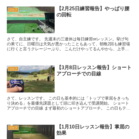
【2月25日練習報告】やっぱり腰
ゴルフ
の回転
さて、自主練です。 先週末の三連休は毎日練習orレッスン。挙げ句
の果てに、日曜日は天気が悪かったこともあって、朝晩2回も練習場
に行くと言うクレージーぶり。 こんだけやってるんやから、上手く
ならなあかんですね💪。 さて、こ...
【3月8日レッスン報告】ショート
ゴルフ
アプローチでの目線
さて、レッスンです。 この日も基本的には「トップで掌屈をきっち
り決める」を最優先課題として頭に叩き込んで受講開始。 ショート
アプローチでの目線 まず最初のショートアプローチ。 この日もテー
クバック〜ダウンスイングに...
【1月10日レッスン報告】掌屈の
ゴルフ
効果