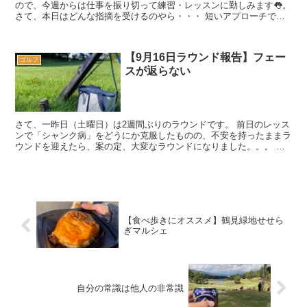
ので、今週からは仕事を振り切って練習・レッスンに勤しみます👅。
さて、本日はどんな指摘を受けるのやら・・・ 短いアプローチでの
膝の伸び上がり 恒例になりつつあります、...
【9月16日ラウンド報告】フェー
ゴルフ
スが返らない
さて、一昨日（土曜日）は2週間ぶりのラウンドです。 前日のレッス
ンで「シャンク病」をどうにか克服したものの、不安を持ったままラ
ウンドを迎えたら、案の定、大変なラウンドになりました。。。 コ
ンディションのせいではありません。 ...
【食べ歩きにオススメ】鶴見緑地せせら
ぎマルシェ
自分の常識は他人の非常識