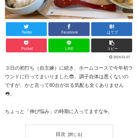
Twitter
Facebook
はてブ
Pocket
LINE
コピー
2024.01.07
３日の初打ち（自主練）に続き、ホームコースで今年初ラ
ウンドに行ってまいりました😎。調子自体は悪くないの
ですが、かと言って80台が出る気配も全くありません
👅。
ちょっと「伸び悩み」の時期に入ってますな☕️。
目次