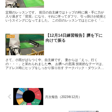
定期のレッスンです。 前日の自主練ではトップの時に腕・手に力が
入り過ぎて「背屈」になり、それに伴ってダフリ、引っ掛けが続発と
いうスイングになってました。 この日のレッスンではとにかく「掌
屈を決める」ことだけに注力して受講スター...
【12月14日練習報告】臍を下に
ゴルフ
向けて振る
さて、小雨がぱらつく中、自主練です。 妻からは「えっ、行く
の・・・」と呆れられました👅。 お臍への意識 技術的なテーマは、
アドレス時にヒップをしっかり張り出す テークバック・ダウンスイ
ングを通じて「臍（へ...
月次報告（2023年12月）