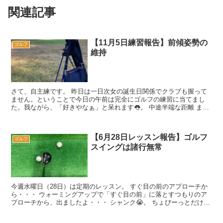
関連記事
【11月5日練習報告】前傾姿勢の
ゴルフ
維持
さて、自主練です。 昨日は一日次女の誕生日関係でクラブも握って
ません。ということで今日の午前は完全にゴルフの練習に当てまし
た。我ながら、「好きやなぁ」と呆れます👅。 中途半端な距離 まず
は練習場で各クラブのショットを練習...
【6月28日レッスン報告】ゴルフ
ゴルフ
スイングは諸行無常
今週水曜日（28日）は定期のレッスン。 すぐ目の前のアプローチか
ら・・・ ウォーミングアップで「すぐ目の前」に落とすつもりのア
プローチから、出ましたよ・・・ シャンク😭。 ちょびーっとだけテ
ークバックして、2〜3ヤ...