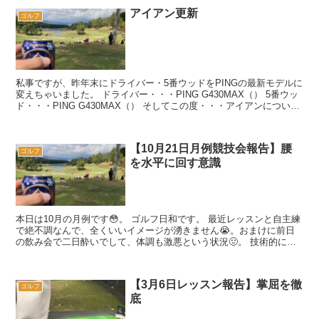
アイアン更新
ゴルフ
私事ですが、昨年末にドライバー・5番ウッドをPINGの最新モデルに
変えちゃいました。 ドライバー・・・PING G430MAX（） 5番ウッ
ド・・・PING G430MAX（） そしてこの度・・・アイアンについて
も同...
【10月21日月例競技会報告】腰
ゴルフ
を水平に回す意識
本日は10月の月例です😳。 ゴルフ日和です。 最近レッスンと自主練
で絶不調なんで、全くいいイメージが湧きません😭。おまけに前日
の飲み会で二日酔いでして、体調も激悪という状況🤢。 技術的に意
識したことは「腰の水平回転」です...
【3月6日レッスン報告】掌屈を徹
ゴルフ
底