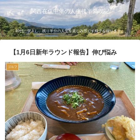
関西在住中年の人生後半満喫記
40代に突入し、残り半分の人生を楽しみ尽くす様子を綴ります。
【1月6日新年ラウンド報告】伸び悩み
ゴルフ