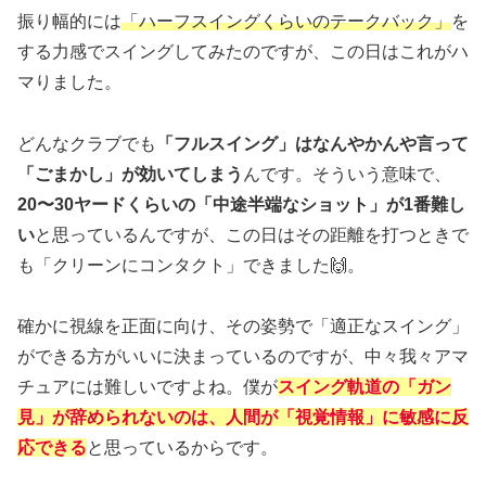
振り幅的には
「ハーフスイングくらいのテークバック」
を
する力感でスイングしてみたのですが、この日はこれがハ
マりました。
どんなクラブでも
「フルスイング」はなんやかんや言って
「ごまかし」が効いてしまう
んです。そういう意味で、
20〜30ヤードくらいの「中途半端なショット」が1番難し
い
と思っているんですが、この日はその距離を打つときで
も「クリーンにコンタクト」できました🙌。
確かに視線を正面に向け、その姿勢で「適正なスイング」
ができる方がいいに決まっているのですが、中々我々アマ
チュアには難しいですよね。僕が
スイング軌道の「ガン
見」が辞められないのは、人間が「視覚情報」に敏感に反
応できる
と思っているからです。