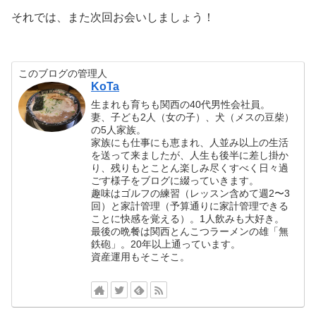
それでは、また次回お会いしましょう！
このブログの管理人
KoTa
生まれも育ちも関西の40代男性会社員。
妻、子ども2人（女の子）、犬（メスの豆柴）
の5人家族。
家族にも仕事にも恵まれ、人並み以上の生活
を送って来ましたが、人生も後半に差し掛か
り、残りもとことん楽しみ尽くすべく日々過
ごす様子をブログに綴っていきます。
趣味はゴルフの練習（レッスン含めて週2〜3
回）と家計管理（予算通りに家計管理できる
ことに快感を覚える）。1人飲みも大好き。
最後の晩餐は関西とんこつラーメンの雄「無
鉄砲」。20年以上通っています。
資産運用もそこそこ。