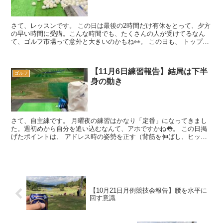
さて、レッスンです。 この日は最後の2時間だけ有休をとって、夕方
の早い時間に受講。こんな時間でも、たくさんの人が受けてるなん
て、ゴルフ市場って意外と大きいのかもね👀。 この日も、 トップで
きっちり脱力して掌屈を決める ...
【11月6日練習報告】結局は下半
ゴルフ
身の動き
さて、自主練です。 月曜夜の練習はかなり「定番」になってきまし
た。週初めから自分を追い込むなんて、アホですかね👅。 この日掲
げたポイントは、 アドレス時の姿勢を正す（背筋を伸ばし、ヒップ
を突き出す ※昨日アップした記事...
【10月21日月例競技会報告】腰を水平に
回す意識