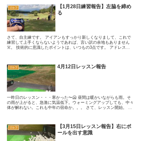
【1月28日練習報告】左脇を締め
ゴルフ
る
さて、自主練です。 アイアンもすっかり新しくなりまして、これで
練習して上手くならないようであれば、言い訳の余地もありません
☠️。 技術的に意識したポイントは、いつもの3点です。 アドレスで
ヒップを張り出す（お尻の穴を空...
4月12日レッスン報告
ゴルフ
一昨日のレッスン・・・寒かった〜🥶 昼間は暖かいながらも雨。そ
の雨が上がると、急激に気温低下。ウォーミングアップしても、中々
体が解れない。これも中年の宿命か。。。 さて、レッスン開始。 シ
ョートアプローチ 今日も2...
【3月15日レッスン報告】右にボ
ゴルフ
ールを出す意識