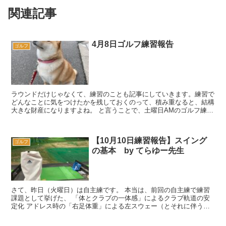
関連記事
4月8日ゴルフ練習報告
ゴルフ
ラウンドだけじゃなくて、練習のことも記事にしていきます。練習で
どんなことに気をつけたかを残しておくのって、積み重なると、結構
大きな財産になりますよね。 と言うことで、土曜日AMのゴルフ練
習。実際、「天気いいし、ラウンドしたいな〜」と...
【10月10日練習報告】スイング
ゴルフ
の基本 by てらゆー先生
さて、昨日（火曜日）は自主練です。 本当は、前回の自主練で練習
課題として挙げた、 「体とクラブの一体感」によるクラブ軌道の安
定化 アドレス時の「右足体重」による左スウェー（とそれに伴う体
の開き）の防止 を継続す...