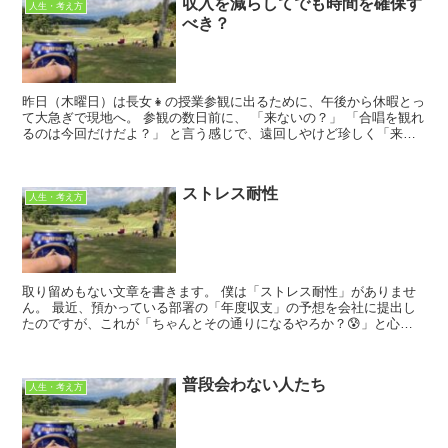
収入を減らしてでも時間を確保す
人生・考え方
べき？
昨日（木曜日）は長女👧の授業参観に出るために、午後から休暇とっ
て大急ぎで現地へ。 参観の数日前に、 「来ないの？」 「合唱を観れ
るのは今回だけだよ？」 と言う感じで、遠回しやけど珍しく「来て
欲しい感」を出してたので...
ストレス耐性
人生・考え方
取り留めもない文章を書きます。 僕は「ストレス耐性」がありませ
ん。 最近、預かっている部署の「年度収支」の予想を会社に提出し
たのですが、これが「ちゃんとその通りになるやろか？😰」と心配
でならないのです。 別にこの予想、外...
普段会わない人たち
人生・考え方