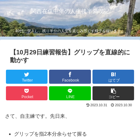
関西在住中年の人生後半満喫記
40代に突入し、残り半分の人生を楽しみ尽くす様子を綴ります。
【10月29日練習報告】グリップを直線的に
動かす
Twitter
Facebook
はてブ
Pocket
LINE
コピー
2023.10.31
2023.10.30
さて、自主練です。先日来、
グリップを指2本分余らせて握る