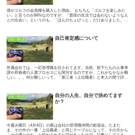
僕がゴルフの会員権を購入した理由。 もちろん「ゴルフを楽しみた
い」と言うのが99%なのですが、「普段の生活では会わないような人
との出会い」というのも、「ほんのちょびっと」だけありました。
そして、先週末のラウンドでご一緒した方...
自己肯定感について
人生・考え方
所属会社では、一応管理職を任されてます。当然、部下たちの人事考
課や昇格者の人選プロセスにも関与するのですが、これがなかなか難
しい。。。何が難しいって、「第三者（上位職者）と本人の間で評価
に乖離があるのが当たり前」だと言うこと。 若手...
自分の人生、自分で決めてます
人生・考え方
か？
今週火曜日（4月4日）の夜は会社の管理職仲間の歓迎会。たまた
ま、その中の一番「上位職者」と同じテーブルになって、その方から
「その通りやな」と頷かされるお話があったので、記事にしてみまし