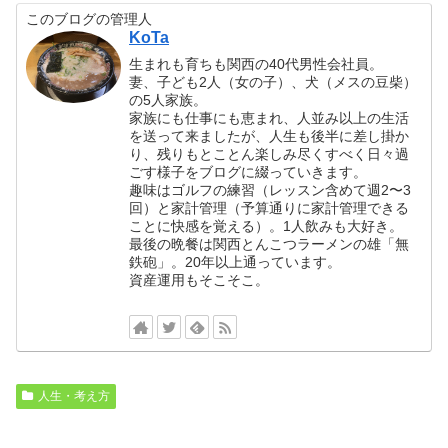
このブログの管理人
KoTa
生まれも育ちも関西の40代男性会社員。
妻、子ども2人（女の子）、犬（メスの豆柴）
の5人家族。
家族にも仕事にも恵まれ、人並み以上の生活
を送って来ましたが、人生も後半に差し掛か
り、残りもとことん楽しみ尽くすべく日々過
ごす様子をブログに綴っていきます。
趣味はゴルフの練習（レッスン含めて週2〜3
回）と家計管理（予算通りに家計管理できる
ことに快感を覚える）。1人飲みも大好き。
最後の晩餐は関西とんこつラーメンの雄「無
鉄砲」。20年以上通っています。
資産運用もそこそこ。
人生・考え方