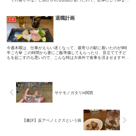
た。 今回は（も？）字ばかりでゴメンなさい🙏 ...
退職計画
お金
今週木曜は、仕事がえらい遅くなって、最寄りの駅に着いたのが9時
半ごろ💀 この時間から妻にご飯準備してもらったり、音立てて子ど
もを起こすのも悪いので、こんな時は大体外で食事を済ませます🍴
地元のお気に入りの居酒屋で・・・ ...
サケモノガタリin関西
【書評】反アベノミクスという病