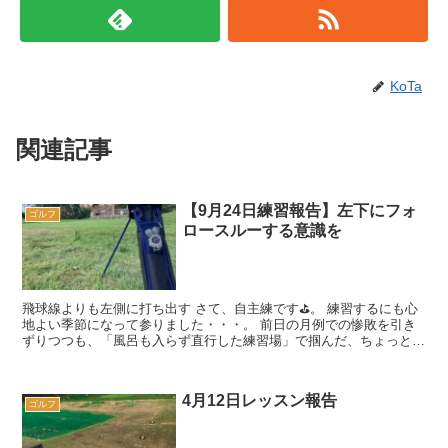
KoTa
関連記事
【9月24日練習報告】左下にフォ
ゴルフ
ロースルーする意識を
飛球線よりも左側に打ち出す さて、自主練です⛳️。 練習するにも心
地よい季節になって参りました・・・。 前日の月例での惨敗を引き
ずりつつも、「風呂も入らず直行した練習場」で掴んだ、ちょっとし
た「兆し」について、試してみま...
4月12日レッスン報告
ゴルフ