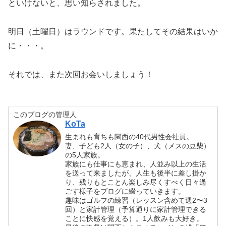
といけないと、思い知らされました。
明日（土曜日）はラウンドです。果たしてその結果はいか
に・・・。
それでは、また次回お会いしましょう！
このブログの管理人
KoTa
生まれも育ちも関西の40代男性会社員。
妻、子ども2人（女の子）、犬（メスの豆柴）
の5人家族。
家族にも仕事にも恵まれ、人並み以上の生活
を送って来ましたが、人生も後半に差し掛か
り、残りもとことん楽しみ尽くすべく日々過
ごす様子をブログに綴っていきます。
趣味はゴルフの練習（レッスン含めて週2〜3
回）と家計管理（予算通りに家計管理できる
ことに快感を覚える）。1人飲みも大好き。