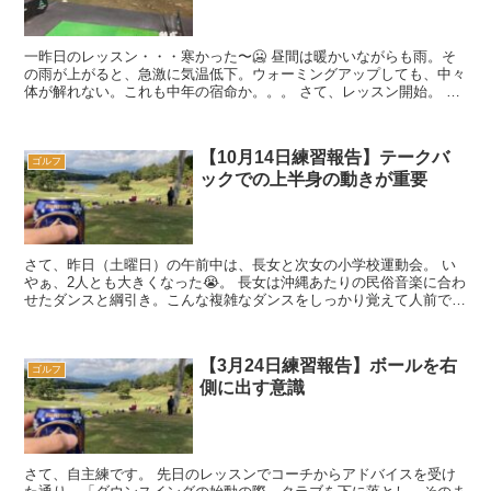
一昨日のレッスン・・・寒かった〜🥶 昼間は暖かいながらも雨。そ
の雨が上がると、急激に気温低下。ウォーミングアップしても、中々
体が解れない。これも中年の宿命か。。。 さて、レッスン開始。 シ
ョートアプローチ 今日も2...
【10月14日練習報告】テークバ
ゴルフ
ックでの上半身の動きが重要
さて、昨日（土曜日）の午前中は、長女と次女の小学校運動会。 い
やぁ、2人とも大きくなった😭。 長女は沖縄あたりの民俗音楽に合わ
せたダンスと綱引き。こんな複雑なダンスをしっかり覚えて人前で披
露できるようになるなんて・・・😭。 ...
【3月24日練習報告】ボールを右
ゴルフ
側に出す意識
さて、自主練です。 先日のレッスンでコーチからアドバイスを受け