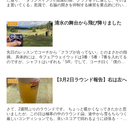
た通り、「ダウンスイングの始動の際、クラブを下に落とし、そのま
ま置いてくる」意識で、右脇の開きを抑制する練習を重点的に行いま
す。 それ以外では、当然ながら「トップで...
清水の舞台から飛び降りました
ゴルフ
先日のレッスンでコーチから「クラブが合ってない」とのまさかの指
摘。 具体的には、今フェアウェイウッドは3番・5番・7番を入れてる
のですが、シャフトはいずれも「SR」でして、コーチ曰く「僕の今
のスイングスピードではSRは柔らかすぎる」...
【3月2日ラウンド報告】右は左へ
ゴルフ
さて、2週間ぶりのラウンドです。 ちょっと暖かくなってきたかと思
いましたが、この日は極寒の中のラウンド🥶。途中から雪もちらつく
厳しいコンディションでも、良いスコアで回れるように頑張る・・・
つもりでした😭。 前半OUTコ...