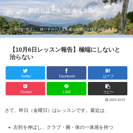
関西在住中年の人生後半満喫記
40代に突入し、残り半分の人生を楽しみ尽くす様子を綴ります。
【10月6日レッスン報告】極端にしないと
治らない
Twitter
Facebook
はてブ
Pocket
LINE
コピー
2023.10.07
さて、昨日（金曜日）はレッスンです。最近は、
左肘を伸ばし、クラブ・腕・体の一体感を持つ