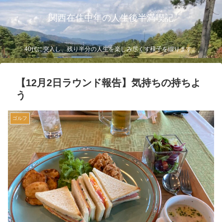
関西在住中年の人生後半満喫記
40代に突入し、残り半分の人生を楽しみ尽くす様子を綴ります。
【12月2日ラウンド報告】気持ちの持ちよ
う
ゴルフ