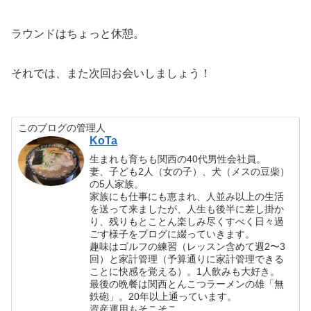
ラウンドはちょっと休憩。
それでは、また次回お会いしましょう！
このブログの管理人
KoTa
生まれも育ちも関西の40代男性会社員。
妻、子ども2人（女の子）、犬（メスの豆柴）
の5人家族。
家族にも仕事にも恵まれ、人並み以上の生活
を送って来ましたが、人生も後半に差し掛か
り、残りもとことん楽しみ尽くすべく日々過
ごす様子をブログに綴っていきます。
趣味はゴルフの練習（レッスン含めて週2〜3
回）と家計管理（予算通りに家計管理できる
ことに快感を覚える）。1人飲みも大好き。
最後の晩餐は関西とんこつラーメンの雄「無
鉄砲」。20年以上通っています。
資産運用もそこそこ。