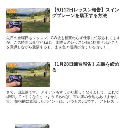
【5月12日レッスン報告】スイン
ゴルフ
グプレーンを矯正する方法
先日の金曜日もレッスン。GW後も相変わらず仕事に忙殺されてます
が、この時間は死守せねば。 水曜日のレッスン時に指摘されたこと
を意識しながら受講するも、まぁ色々指摘が出てくる出てく
る・・・。 クラブが波打ってます 先日は短...
【1月28日練習報告】左脇を締め
ゴルフ
る
さて、自主練です。 アイアンもすっかり新しくなりまして、これで
練習して上手くならないようであれば、言い訳の余地もありません
☠️。 技術的に意識したポイントは、いつもの3点です。 アドレスで
ヒップを張り出す（お尻の穴を空...