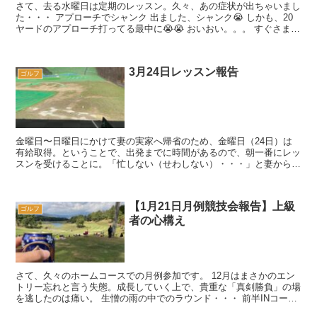
さて、去る水曜日は定期のレッスン。久々、あの症状が出ちゃいまし
た・・・ アプローチでシャンク 出ました、シャンク😭 しかも、20
ヤードのアプローチ打ってる最中に😭😭 おいおい。。。 すぐさまコ
ーチからは、 ...
3月24日レッスン報告
ゴルフ
金曜日〜日曜日にかけて妻の実家へ帰省のため、金曜日（24日）は
有給取得。ということで、出発までに時間があるので、朝一番にレッ
スンを受けることに。「忙しない（せわしない）・・・」と妻からは
呆れられましたが😩 有給でレッスンって...
【1月21日月例競技会報告】上級
ゴルフ
者の心構え
さて、久々のホームコースでの月例参加です。 12月はまさかのエン
トリー忘れと言う失態。成長していく上で、貴重な「真剣勝負」の場
を逃したのは痛い。 生憎の雨の中でのラウンド・・・ 前半INコー
ス 54（18パット） ...