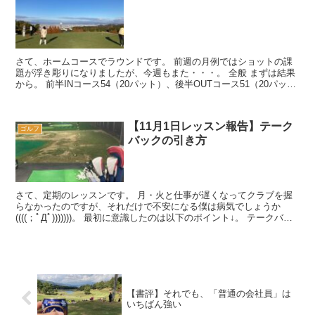
さて、ホームコースでラウンドです。 前週の月例ではショットの課
題が浮き彫りになりましたが、今週もまた・・・。 全般 まずは結果
から。 前半INコース54（20パット）、後半OUTコース51（20パッ
ト）、トータルで...
【11月1日レッスン報告】テーク
ゴルフ
バックの引き方
さて、定期のレッスンです。 月・火と仕事が遅くなってクラブを握
らなかったのですが、それだけで不安になる僕は病気でしょうか
((((；ﾟДﾟ)))))))。 最初に意識したのは以下のポイント↓。 テークバッ
ク・ダウンスイン...
【書評】それでも、「普通の会社員」は
いちばん強い