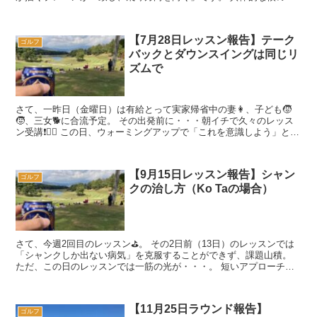
メージは、「シャフトが描く平面が分度器に...
【7月28日レッスン報告】テーク
ゴルフ
バックとダウンスイングは同じリ
ズムで
さて、一昨日（金曜日）は有給とって実家帰省中の妻👩、子ども🧒
🧒、三女🐕に合流予定。 その出発前に・・・朝イチで久々のレッス
ン受講❗️🏌️‍♂️ この日、ウォーミングアップで「これを意識しよう」と思
ったポイントは以下です。 ...
【9月15日レッスン報告】シャン
ゴルフ
クの治し方（Ko Taの場合）
さて、今週2回目のレッスン⛳️。 その2日前（13日）のレッスンでは
「シャンクしか出ない病気」を克服することができず、課題山積。
ただ、この日のレッスンでは一筋の光が・・・。 短いアプローチに
て・・・ レッスンでは...
【11月25日ラウンド報告】
ゴルフ