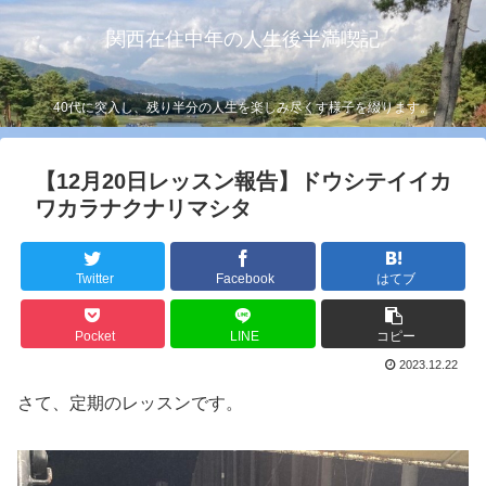
関西在住中年の人生後半満喫記
40代に突入し、残り半分の人生を楽しみ尽くす様子を綴ります。
【12月20日レッスン報告】ドウシテイイカ
ワカラナクナリマシタ
Twitter
Facebook
はてブ
Pocket
LINE
コピー
2023.12.22
さて、定期のレッスンです。