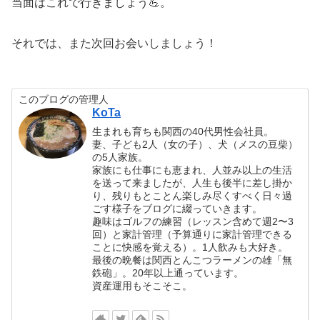
当面はこれで行きましょう💪。
それでは、また次回お会いしましょう！
このブログの管理人
KoTa
生まれも育ちも関西の40代男性会社員。
妻、子ども2人（女の子）、犬（メスの豆柴）
の5人家族。
家族にも仕事にも恵まれ、人並み以上の生活
を送って来ましたが、人生も後半に差し掛か
り、残りもとことん楽しみ尽くすべく日々過
ごす様子をブログに綴っていきます。
趣味はゴルフの練習（レッスン含めて週2〜3
回）と家計管理（予算通りに家計管理できる
ことに快感を覚える）。1人飲みも大好き。
最後の晩餐は関西とんこつラーメンの雄「無
鉄砲」。20年以上通っています。
資産運用もそこそこ。