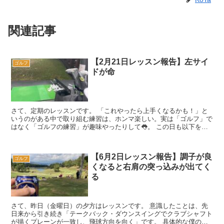
関連記事
【2月21日レッスン報告】左サイ
ゴルフ
ドが命
さて、定期のレッスンです。 「これやったら上手くなるかも！」と
いうのがある中で取り組む練習は、ホンマ楽しい。実は「ゴルフ」で
はなく「ゴルフの練習」が趣味やったりして👅。 この日も以下を念
頭にレッスン開始。 アドレスでヒ...
【6月2日レッスン報告】調子が良
ゴルフ
くなると右肩の突っ込みが出てく
る
さて、昨日（金曜日）の夕方はレッスンです。 意識したことは、先
日来から引き続き「テークバック・ダウンスイングでクラブシャフト
が描くプレーンが一致し、飛球方向を向く」です。 具体的な僕のイ