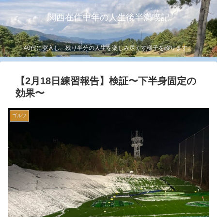
関西在住中年の人生後半満喫記
40代に突入し、残り半分の人生を楽しみ尽くす様子を綴ります。
【2月18日練習報告】検証〜下半身固定の
効果〜
ゴルフ