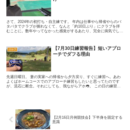
さて、2024年の初打ち・自主練です。 年内は仕事やら帰省やらのバ
タバタでクラブが握れなくて、なんと「約10日ぶり」にクラブを拝
むことに。数年やってなかった感覚がするあたり、完全に病気でしょ
うか・・・👅。 昨年に引き続き、技術...
【7月30日練習報告】短いアプロ
ゴルフ
ーチでダフる理由
先週日曜日。 妻の実家への帰省から夕方戻り、すぐに練習へ。あわ
よくばホームコースでのアプローチ練習もしたいと思ってたのです
が、流石に断念。それにしても、我ながらアホ👅。 この日の練習で
意識したことは、以下の4点。 ①テー...
【2月16日月例競技会】下半身を固定する
意識