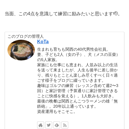
当面、この4点を意識して練習に励みたいと思います🫡。
このブログの管理人
KoTa
生まれも育ちも関西の40代男性会社員。
妻、子ども2人（女の子）、犬（メスの豆柴）
の5人家族。
家族にも仕事にも恵まれ、人並み以上の生活
を送って来ましたが、人生も後半に差し掛か
り、残りもとことん楽しみ尽くすべく日々過
ごす様子をブログに綴っていきます。
趣味はゴルフの練習（レッスン含めて週2〜3
回）と家計管理（予算通りに家計管理できる
ことに快感を覚える）。1人飲みも大好き。
最後の晩餐は関西とんこつラーメンの雄「無
鉄砲」。20年以上通っています。
資産運用もそこそこ。