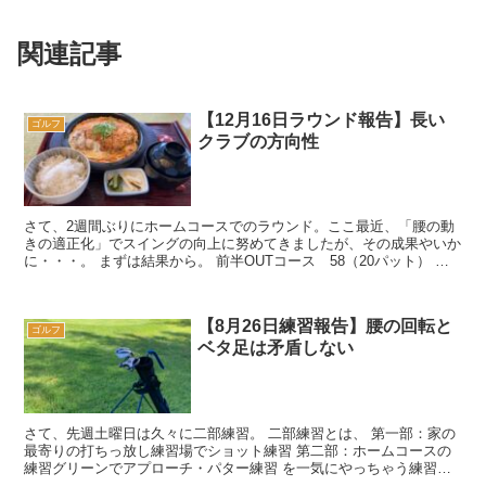
関連記事
【12月16日ラウンド報告】長い
ゴルフ
クラブの方向性
さて、2週間ぶりにホームコースでのラウンド。ここ最近、「腰の動
きの適正化」でスイングの向上に努めてきましたが、その成果やいか
に・・・。 まずは結果から。 前半OUTコース 58（20パット） 後
半INコース 5...
【8月26日練習報告】腰の回転と
ゴルフ
ベタ足は矛盾しない
さて、先週土曜日は久々に二部練習。 二部練習とは、 第一部：家の
最寄りの打ちっ放し練習場でショット練習 第二部：ホームコースの
練習グリーンでアプローチ・パター練習 を一気にやっちゃう練習で
す。 半日使って...