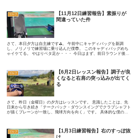
【11月12日練習報告】素振りが
ゴルフ
間違っていた件
さて、本日夕方は自主練です⛳️。 午前中にキャディバッグを新調
し、ノリノリで練習場に乗り込んだ僕😎。 このキャディバッグめち
ゃイケてる。 やはりベタ足か・・・ 今日はまず、前日ラウンド後の
練習で見出した「切り返しを...
【6月2日レッスン報告】調子が良
ゴルフ
くなると右肩の突っ込みが出てく
る
さて、昨日（金曜日）の夕方はレッスンです。 意識したことは、先
日来から引き続き「テークバック・ダウンスイングでクラブシャフト
が描くプレーンが一致し、飛球方向を向く」です。 具体的な僕のイ
メージは、「シャフトが描く平面が分度器に...
【1月3日練習報告】右のすっぽ抜
ゴルフ
け