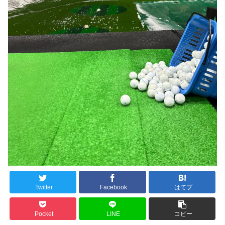
Twitter
Facebook
はてブ
Pocket
LINE
コピー