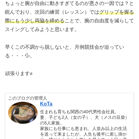
ちょっと腕が自由に動きすぎてるのが悪さの一因では？と
睨んでおり、次回の練習（レッスン）では
グリップを握る
際にもう少し両脇を締める
ことで、腕の自由度を減らして
スイングしてみようと思います。
早くこの不調から脱しないと、月例競技会が迫ってい
る・・・💦。
頑張ります✊
このブログの管理人
KoTa
生まれも育ちも関西の40代男性会社員。
妻、子ども2人（女の子）、犬（メスの豆柴）
の5人家族。
家族にも仕事にも恵まれ、人並み以上の生活
を送って来ましたが、人生も後半に差し掛か