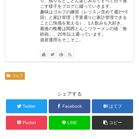
り、残りもとことん楽しみ尽くすべく日々過
ごす様子をブログに綴っていきます。
趣味はゴルフの練習（レッスン含めて週2〜3
回）と家計管理（予算通りに家計管理できる
ことに快感を覚える）。1人飲みも大好き。
最後の晩餐は関西とんこつラーメンの雄「無
鉄砲」。20年以上通っています。
資産運用もそこそこ。
ゴルフ
シェアする
Twitter
Facebook
はてブ
Pocket
LINE
コピー