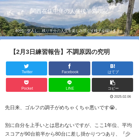
関西在住中年の人生後半満喫記
40代に突入し、残り半分の人生を楽しみ尽くす様子を綴ります。
【2月3日練習報告】不調原因の究明
Twitter
Facebook
はてブ
Pocket
LINE
コピー
2025.02.06
先日来、ゴルフの調子がめちゃくちゃ悪いです😭。
別に自分を上手いとは思わないですが、ここ1年位、平均
スコアが90台前半から80台に差し掛かりつつあり、『少