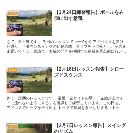
【3月24日練習報告】ボールを右
ゴルフ
側に出す意識
さて、自主練です。 先日のレッスンでコーチからアドバイスを受け
た通り、「ダウンスイングの始動の際、クラブを下に落とし、そのま
ま置いてくる」意識で、右脇の開きを抑制する練習を重点的に行いま
す。 それ以外では、当然ながら「トップで...
【2月16日レッスン報告】クロー
ゴルフ
ズドスタンス
さて、定期のレッスンです。 最近「左サイドの壁」「左膝が左サイ
ドに流れないようにする」を意識して練習しています。この日も、
アドレスでヒップを張り出す トップで掌屈をきっちりする（トップ
ではボールを捕まえる意識を持たな...
【2月7日レッスン報告】スイング
ゴルフ
のリズム