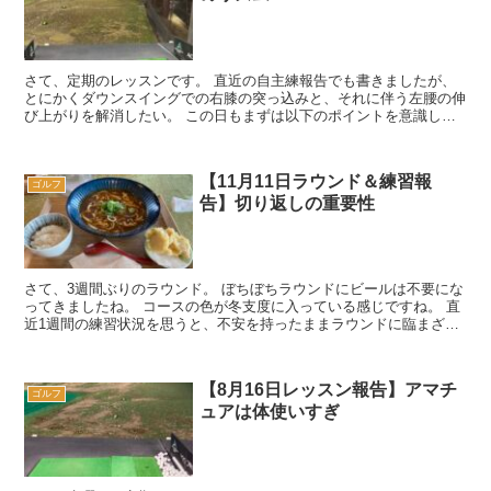
さて、定期のレッスンです。 直近の自主練報告でも書きましたが、
とにかくダウンスイングでの右膝の突っ込みと、それに伴う左腰の伸
び上がりを解消したい。 この日もまずは以下のポイントを意識して
レッスン開始。 アドレスでヒップ...
【11月11日ラウンド＆練習報
ゴルフ
告】切り返しの重要性
さて、3週間ぶりのラウンド。 ぼちぼちラウンドにビールは不要にな
ってきましたね。 コースの色が冬支度に入っている感じですね。 直
近1週間の練習状況を思うと、不安を持ったままラウンドに臨まざる
を得なかったんです。ウォーミン...
【8月16日レッスン報告】アマチ
ゴルフ
ュアは体使いすぎ