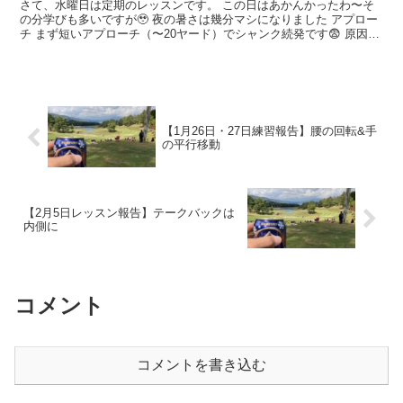
さて、水曜日は定期のレッスンです。 この日はあかんかったわ〜そ
の分学びも多いですが🥹 夜の暑さは幾分マシになりました アプロー
チ まず短いアプローチ（〜20ヤード）でシャンク続発です😨 原因
は、 「ダウ...
【1月26日・27日練習報告】腰の回転&手
の平行移動
【2月5日レッスン報告】テークバックは
内側に
コメント
コメントを書き込む