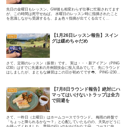
先日の金曜日もレッスン。GW後も相変わらず仕事に忙殺されてます
が、この時間は死守せねば。 水曜日のレッスン時に指摘されたこと
を意識しながら受講するも、まぁ色々指摘が出てくる出てく
る・・・。 クラブが波打ってます 先日は短...
【1月26日レッスン報告】スイン
ゴルフ
グは緩めちゃだめ
さて、定期のレッスン（振替）です。 実は・・・新アイアン（PING
i230）はすでに先週末の月例競技会に投入済みでして、先にラウンド
はしましたが、まともな練習はこの日が初めてです👅。 PING i230
この日...
【7月8日ラウンド報告】絶対にハ
ゴルフ
マってはいけないトラップは全力
で回避を
さて、一昨日（土曜日）はホームコースでラウンド。 梅雨の終盤で
「ちょっと降られるかな〜？」と心配していたものの、天気がどうに
か持ってくれました。普段の行いのおかげかな？🤗。 コースに向か