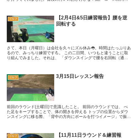
う途中、練習場に寄ってウォーミングアップ...
【2月4日&5日練習報告】腰を逆
ゴルフ
回転する
さて、本日（月曜日）は会社を久々にズル休み👅。時間はたっぷりあ
るので、みっちり練習です💪。 この二日間、いつもと違うことに取
り組んでみました。それは、 「ダウンスイングで腰を右回転（通常
と逆の回転）する」 と言う練習です...
3月15日レッスン報告
ゴルフ
前回のラウンド(土曜日)で意識したこと。 前回のラウンドでは、 べ
た足をキープすることで、体の開きを抑える トップの位置からダウ
ンスイングに移る際、「背中の方向にボールを打つイメージ」で振る
の2点を意識。ただ...
【11月11日ラウンド＆練習報
ゴルフ