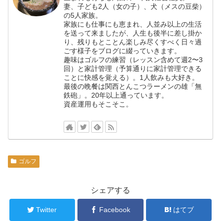
妻、子ども2人（女の子）、犬（メスの豆柴）
の5人家族。
家族にも仕事にも恵まれ、人並み以上の生活
を送って来ましたが、人生も後半に差し掛か
り、残りもとことん楽しみ尽くすべく日々過
ごす様子をブログに綴っていきます。
趣味はゴルフの練習（レッスン含めて週2〜3
回）と家計管理（予算通りに家計管理できる
ことに快感を覚える）。1人飲みも大好き。
最後の晩餐は関西とんこつラーメンの雄「無
鉄砲」。20年以上通っています。
資産運用もそこそこ。
ゴルフ
シェアする
Twitter
Facebook
はてブ