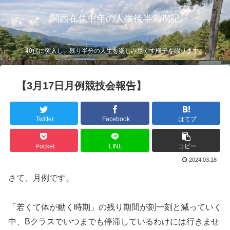
関西在住中年の人生後半満喫記
40代に突入し、残り半分の人生を楽しみ尽くす様子を綴ります。
【3月17日月例競技会報告】
Twitter
Facebook
はてブ
Pocket
LINE
コピー
2024.03.18
さて、月例です。
「若くて体が動く時期」の残り期間が刻一刻と減っていく
中、Bクラスでいつまでも停滞しているわけには行きませ