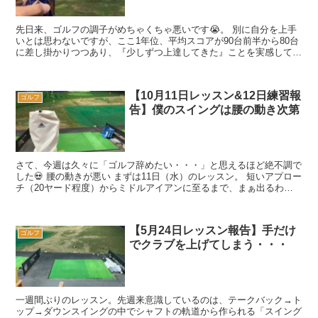
先日来、ゴルフの調子がめちゃくちゃ悪いです😭。 別に自分を上手
いとは思わないですが、ここ1年位、平均スコアが90台前半から80台
に差し掛かりつつあり、『少しずつ上達してきた』ことを実感してき
た中で、昨年末くらいから80台が出なくなり...
【10月11日レッスン&12日練習報
ゴルフ
告】僕のスイングは腰の動き次第
さて、今週は久々に「ゴルフ辞めたい・・・」と思えるほど絶不調で
した💀 腰の動きが悪い まずは11日（水）のレッスン。 短いアプロー
チ（20ヤード程度）からミドルアイアンに至るまで、まぁ出るわ出
るわ。 シャンクが💀。...
【5月24日レッスン報告】手だけ
ゴルフ
でクラブを上げてしまう・・・
一週間ぶりのレッスン。先週来意識しているのは、テークバック→ト
ップ→ダウンスイングの中でシャフトの軌道から作られる「スイング