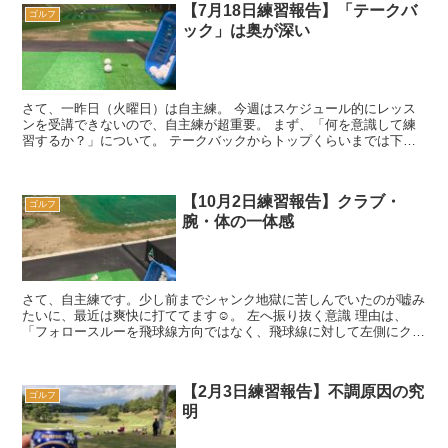
【7月18日練習報告】「テークバ
ゴルフ
ック」は奥が深い
さて、一昨日（火曜日）は自主練。 今週はスケジュール的にレッス
ンを受講できないので、自主練が超重要。 まず、「何を意識して練
習するか？」について。 テークバックからトップくらいまでは下半
身をしっかり踏ん張る テー...
【10月2日練習報告】クラブ・
ゴルフ
腕・体の一体感
さて、自主練です。少し前までシャンク地獄に苦しんでいたのが嘘み
たいに、最近は爽快に打ててます☺️。 左へ振り抜く意識 理由は、
「フォロースルーを飛球線方向ではなく、飛球線に対して左側にクラ
ブを抜いていく意識」 に...
【2月3日練習報告】不調原因の究
ゴルフ
明