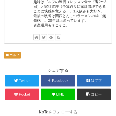
趣味はゴルフの練習（レッスン含めて週2〜3
回）と家計管理（予算通りに家計管理できる
ことに快感を覚える）。1人飲みも大好き。
最後の晩餐は関西とんこつラーメンの雄「無
鉄砲」。20年以上通っています。
資産運用もそこそこ。
ゴルフ
シェアする
Twitter
Facebook
はてブ
Pocket
LINE
コピー
KoTaをフォローする