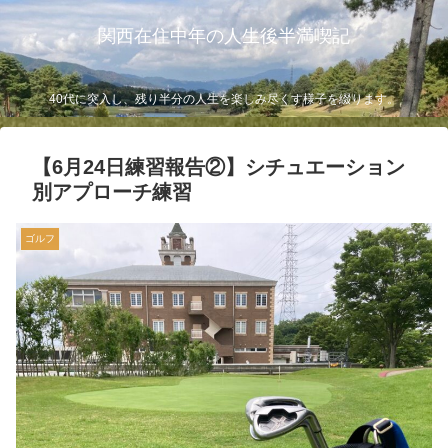
関西在住中年の人生後半満喫記
40代に突入し、残り半分の人生を楽しみ尽くす様子を綴ります。
【6月24日練習報告②】シチュエーション
別アプローチ練習
ゴルフ