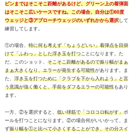
ピンまではそこそこ距離があるけど、グリーン上の着弾面
はそこそこ広いケースですね。この場合、自分は①60度
ウェッジと③アプローチウェッジのいずれかから選択
して
練習してします。
①の場合、
特に何も考えず「ちょうどいい」着弾点を目掛
けて「ふわっ」とした浮き玉を打つ
ことになります。た
だ、このショット、
そこそこ距離があるので振り幅がまぁ
まぁ大きくなり、エラーが発生する可能性
があります。ま
た、
浮き玉を打つために「クラブを下から入れよう」と言
う意識が強く働くと、手前をダフるエラーの可能性
もあり
ます。
一方、②を選択すると、
低い球筋で「コロコロ転がす」
ボ
ールを打つことになります。②の場合何がいいかって、ま
ず
振り幅を①と比べて小さくすることができ、その分スイ