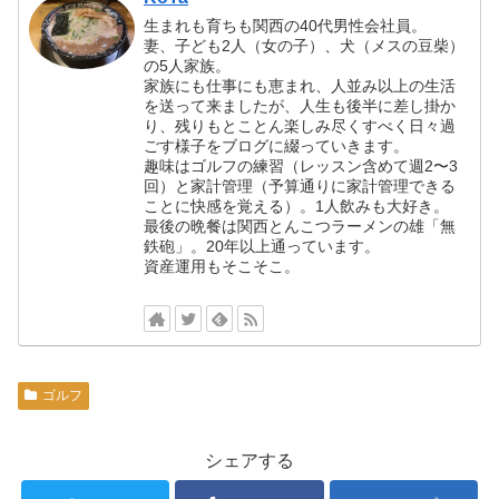
生まれも育ちも関西の40代男性会社員。
妻、子ども2人（女の子）、犬（メスの豆柴）
の5人家族。
家族にも仕事にも恵まれ、人並み以上の生活
を送って来ましたが、人生も後半に差し掛か
り、残りもとことん楽しみ尽くすべく日々過
ごす様子をブログに綴っていきます。
趣味はゴルフの練習（レッスン含めて週2〜3
回）と家計管理（予算通りに家計管理できる
ことに快感を覚える）。1人飲みも大好き。
最後の晩餐は関西とんこつラーメンの雄「無
鉄砲」。20年以上通っています。
資産運用もそこそこ。
ゴルフ
シェアする