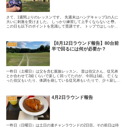
さて、1週間ぶりのレッスンです。 先週末はハンデキャップ1の人に
大いに刺激を受けました。 しっかり練習して上手くならないと😳。
この日も以下のポイントを意識して受講です。 トップではしっかり
掌屈を決める（トップ時...
【8月12日ラウンド報告】80台前
ゴルフ
半で回るには何が必要か？
一昨日（土曜日）は父を含む親族レッスン。 昔は伯父さん、従兄弟
とか合わせて2組くらいで楽しく回ってたのが、今回は1組。 亡くな
った伯父もいたり、体調を崩している従兄弟もいたりで、少々寂しい
ラウンドにはなりましたが、次回はみんな...
4月2日ラウンド報告
ゴルフ
一昨日（日曜日）は土日の連チャンラウンドの2日目。その前日は待