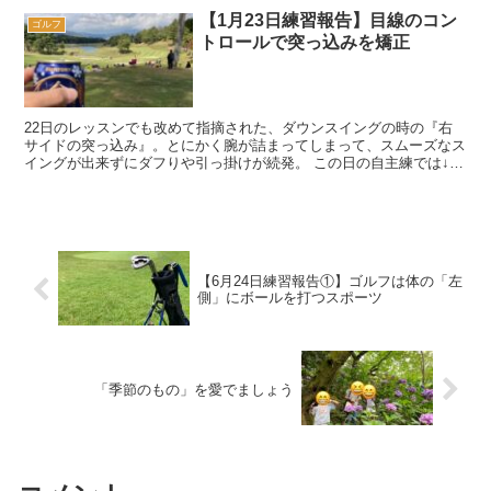
【1月23日練習報告】目線のコン
ゴルフ
トロールで突っ込みを矯正
22日のレッスンでも改めて指摘された、ダウンスイングの時の『右
サイドの突っ込み』。とにかく腕が詰まってしまって、スムーズなス
イングが出来ずにダフりや引っ掛けが続発。 この日の自主練では↓の
ようなチャレンジをして矯正を試みました。全て...
【6月24日練習報告①】ゴルフは体の「左
側」にボールを打つスポーツ
「季節のもの」を愛でましょう