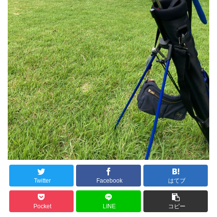
Twitter
Facebook
はてブ
Pocket
LINE
コピー