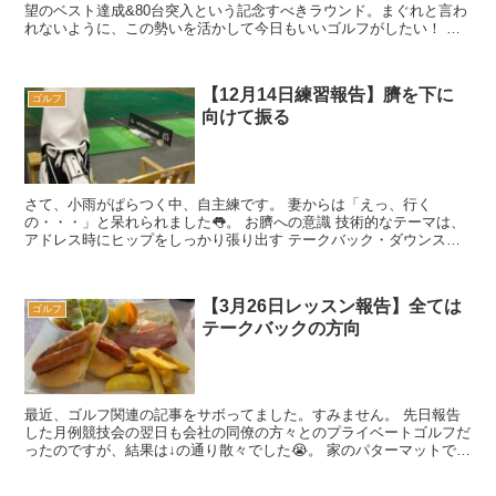
望のベスト達成&80台突入という記念すべきラウンド。まぐれと言わ
れないように、この勢いを活かして今日もいいゴルフがしたい！ ち
なみに前日は両親とのラウンドで、今日...
【12月14日練習報告】臍を下に
ゴルフ
向けて振る
さて、小雨がぱらつく中、自主練です。 妻からは「えっ、行く
の・・・」と呆れられました👅。 お臍への意識 技術的なテーマは、
アドレス時にヒップをしっかり張り出す テークバック・ダウンスイ
ングを通じて「臍（へ...
【3月26日レッスン報告】全ては
ゴルフ
テークバックの方向
最近、ゴルフ関連の記事をサボってました。すみません。 先日報告
した月例競技会の翌日も会社の同僚の方々とのプライベートゴルフだ
ったのですが、結果は↓の通り散々でした😭。 家のパターマットでア
プローチ練習は毎日欠かさずやっ...