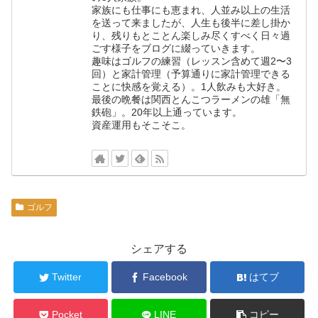
家族にも仕事にも恵まれ、人並み以上の生活
を送って来ましたが、人生も後半に差し掛か
り、残りもとことん楽しみ尽くすべく日々過
ごす様子をブログに綴っていきます。
趣味はゴルフの練習（レッスン含めて週2〜3
回）と家計管理（予算通りに家計管理できる
ことに快感を覚える）。1人飲みも大好き。
最後の晩餐は関西とんこつラーメンの雄「無
鉄砲」。20年以上通っています。
資産運用もそこそこ。
ゴルフ
シェアする
Twitter
Facebook
はてブ
Pocket
LINE
コピー