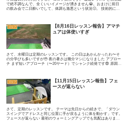
で絶不調なんで、全くいいイメージが湧きません😭。おまけに前日
の飲み会で二日酔いでして、体調も激悪という状況🤢。 技術的に意
識したことは「腰の水平回転」です...
【8月16日レッスン報告】アマチ
ゴルフ
ュアは体使いすぎ
さて、水曜日は定期のレッスンです。 この日はあかんかったわ〜そ
の分学びも多いですが🥹 夜の暑さは幾分マシになりました アプロー
チ まず短いアプローチ（〜20ヤード）でシャンク続発です😨 原因
は、 「ダウ...
【11月15日レッスン報告】フェ
ゴルフ
ースが返らない
さて、定期のレッスンです。 テーマは先日からの続きで、「ダウン
スイングでアドレスと同じ位置に手が戻るように体を動かす」です。
フェースが返らない 最初のウォーミングアップでも気配はありまし
たが、ショートアプローチ（〜20...