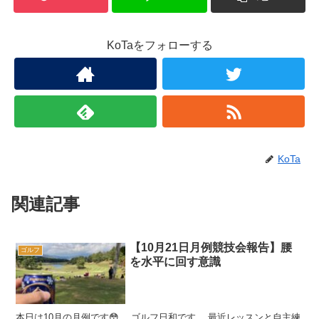
KoTaをフォローする
KoTa
関連記事
【10月21日月例競技会報告】腰
ゴルフ
を水平に回す意識
本日は10月の月例です😳。 ゴルフ日和です。 最近レッスンと自主練