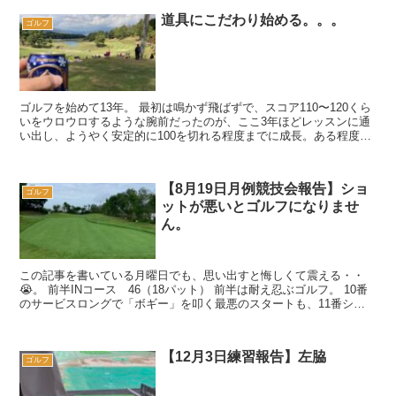
道具にこだわり始める。。。
ゴルフ
ゴルフを始めて13年。 最初は鳴かず飛ばずで、スコア110〜120くら
いをウロウロするような腕前だったのが、ここ3年ほどレッスンに通
い出し、ようやく安定的に100を切れる程度までに成長。ある程度
「スイングと出球の関係性」に関する「理...
【8月19日月例競技会報告】ショ
ゴルフ
ットが悪いとゴルフになりませ
ん。
この記事を書いている月曜日でも、思い出すと悔しくて震える・・
😭。 前半INコース 46（18パット） 前半は耐え忍ぶゴルフ。 10番
のサービスロングで「ボギー」を叩く最悪のスタートも、11番ショ
ートで10メートル以上のバ...
【12月3日練習報告】左脇
ゴルフ