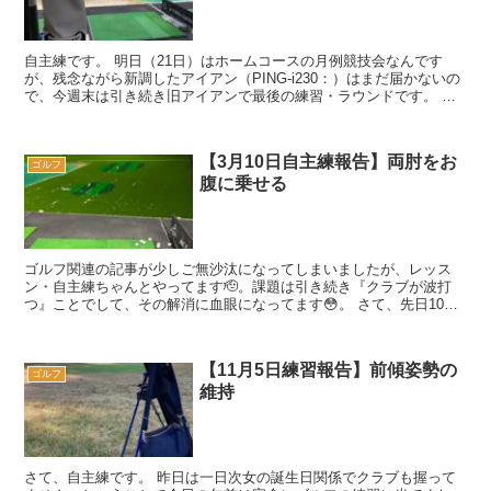
自主練です。 明日（21日）はホームコースの月例競技会なんです
が、残念ながら新調したアイアン（PING-i230：）はまだ届かないの
で、今週末は引き続き旧アイアンで最後の練習・ラウンドです。 こ
の日も意識した「技術的なポイント...
【3月10日自主練報告】両肘をお
ゴルフ
腹に乗せる
ゴルフ関連の記事が少しご無沙汰になってしまいましたが、レッス
ン・自主練ちゃんとやってます🫡。課題は引き続き『クラブが波打
つ』ことでして、その解消に血眼になってます😳。 さて、先日10日
の自主練で意識したポイントをいかに列挙しておきま...
【11月5日練習報告】前傾姿勢の
ゴルフ
維持
さて、自主練です。 昨日は一日次女の誕生日関係でクラブも握って