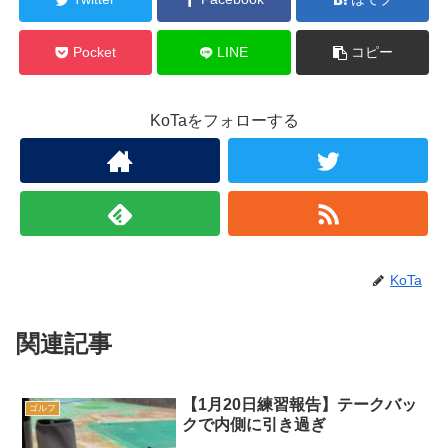
Pocket
LINE
コピー
KoTaをフォローする
KoTa
関連記事
【1月20日練習報告】テークバッ
ゴルフ
クで内側に引き過ぎ