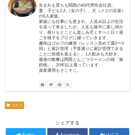
生まれも育ちも関西の40代男性会社員。
妻、子ども2人（女の子）、犬（メスの豆柴）
の5人家族。
家族にも仕事にも恵まれ、人並み以上の生活
を送って来ましたが、人生も後半に差し掛か
り、残りもとことん楽しみ尽くすべく日々過
ごす様子をブログに綴っていきます。
趣味はゴルフの練習（レッスン含めて週2〜3
回）と家計管理（予算通りに家計管理できる
ことに快感を覚える）。1人飲みも大好き。
最後の晩餐は関西とんこつラーメンの雄「無
鉄砲」。20年以上通っています。
資産運用もそこそこ。
ゴルフ
シェアする
Twitter
Facebook
はてブ