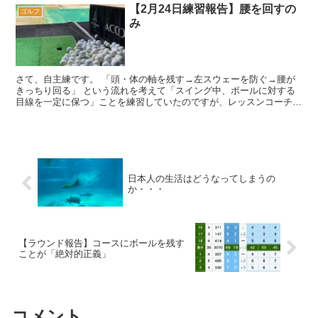
【2月24日練習報告】腰を回すの
ゴルフ
み
さて、自主練です。 「頭・体の軸を残す→左スウェーを防ぐ→腰が
きっちり回る」 という流れを考えて「スイング中、ボールに対する
目線を一定に保つ」ことを練習していたのですが、レッスンコーチか
ら「それはやめた方がいいなぁ。」とバッサ...
日本人の生活はどうなってしまうの
か・・・
【ラウンド報告】コースにボールを残す
ことが「絶対的正義」
コメント