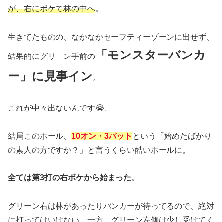
が、右にボケて林の中へ
。
生きてたものの、なかなかセーフティーゾーンに出せず、
「モンスターバンカ
結果的にグリーン手前の
ー」に見事イン
。
これが中々出ないんです😭。
結局このホール、
10オン・3パット
という「始めたばかり
の素人の方ですか？」と言うくらい酷いホールに。
全ては第3打の右ボケから始まった
。
グリーン右は林があったりバンカーが待ってるので、絶対
に打ってはいけない。一方、グリーン左側は少し受けてく