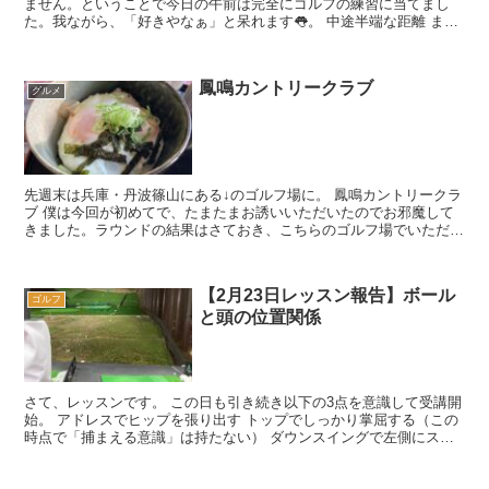
ません。ということで今日の午前は完全にゴルフの練習に当てまし
た。我ながら、「好きやなぁ」と呆れます👅。 中途半端な距離 まず
は練習場で各クラブのショットを練習...
鳳鳴カントリークラブ
グルメ
先週末は兵庫・丹波篠山にある↓のゴルフ場に。 鳳鳴カントリークラ
ブ 僕は今回が初めてで、たまたまお誘いいただいたのでお邪魔して
きました。ラウンドの結果はさておき、こちらのゴルフ場でいただい
たグルメのご報告を👅。 ...
【2月23日レッスン報告】ボール
ゴルフ
と頭の位置関係
さて、レッスンです。 この日も引き続き以下の3点を意識して受講開
始。 アドレスでヒップを張り出す トップでしっかり掌屈する（この
時点で「捕まえる意識」は持たない） ダウンスイングで左側にスウ
ェーしないように左サイ...