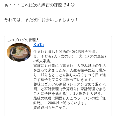
ぁ・・・これは次の練習の課題です☹️
それでは、また次回お会いしましょう！
このブログの管理人
KoTa
生まれも育ちも関西の40代男性会社員。
妻、子ども2人（女の子）、犬（メスの豆柴）
の5人家族。
家族にも仕事にも恵まれ、人並み以上の生活
を送って来ましたが、人生も後半に差し掛か
り、残りもとことん楽しみ尽くすべく日々過
ごす様子をブログに綴っていきます。
趣味はゴルフの練習（レッスン含めて週2〜3
回）と家計管理（予算通りに家計管理できる
ことに快感を覚える）。1人飲みも大好き。
最後の晩餐は関西とんこつラーメンの雄「無
鉄砲」。20年以上通っています。
資産運用もそこそこ。