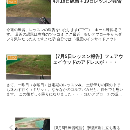
4月18日練習＋19日レッスン報告
ゴルフ
今週の練習、レッスンの報告をいたします(￣^￣)ゞ ホーム練習場で
す。 最近の課題は右肩のツッコミ ここ最近、短いアプローチからダ
フり気味だったんですよね🙁 自分では「極度のインサイドアウト」
が原因だと思ってました...
【7月5日レッスン報告】フェアウ
ゴルフ
ェイウッドのアドレスが・・・
さて、一昨日（水曜日）は定期のレッスン⛳️。 土砂降りの雨の中で
も迷わず行く（キリッ）。なかなかのゴルフバカだと、自分でも思い
ます。 この後どしゃ降りになりました・・・ 短いアプローチの振り
幅 まずは20ヤード程度...
【8月6日練習報告】原理原則に立ち返る