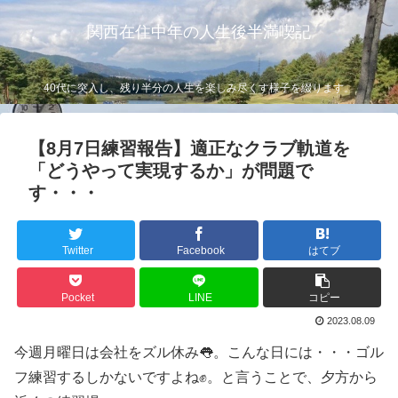
関西在住中年の人生後半満喫記
40代に突入し、残り半分の人生を楽しみ尽くす様子を綴ります。
【8月7日練習報告】適正なクラブ軌道を
「どうやって実現するか」が問題で
す・・・
Twitter
Facebook
はてブ
Pocket
LINE
コピー
2023.08.09
今週月曜日は会社をズル休み👅。こんな日には・・・ゴル
フ練習するしかないですよね✊。と言うことで、夕方から