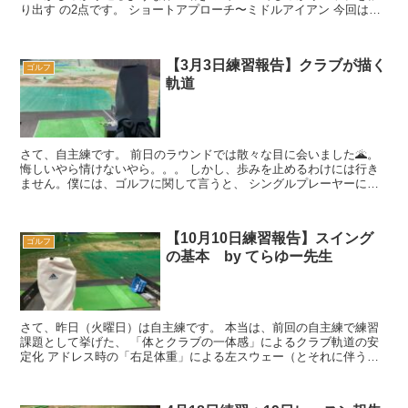
り出す の2点です。 ショートアプローチ〜ミドルアイアン 今回は割
と珍しい指摘を...
【3月3日練習報告】クラブが描く
ゴルフ
軌道
さて、自主練です。 前日のラウンドでは散々な目に会いました🌋。
悔しいやら情けないやら。。。 しかし、歩みを止めるわけには行き
ません。僕には、ゴルフに関して言うと、 シングルプレーヤーにな
る ホームコースのクラブチ...
【10月10日練習報告】スイング
ゴルフ
の基本 by てらゆー先生
さて、昨日（火曜日）は自主練です。 本当は、前回の自主練で練習
課題として挙げた、 「体とクラブの一体感」によるクラブ軌道の安
定化 アドレス時の「右足体重」による左スウェー（とそれに伴う体
の開き）の防止 を継続す...