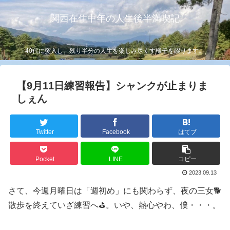
関西在住中年の人生後半満喫記
40代に突入し、残り半分の人生を楽しみ尽くす様子を綴ります。
【9月11日練習報告】シャンクが止まりま
しぇん
Twitter
Facebook
はてブ
Pocket
LINE
コピー
2023.09.13
さて、今週月曜日は「週初め」にも関わらず、夜の三女🐕
散歩を終えていざ練習へ⛳️。いや、熱心やわ、僕・・・。