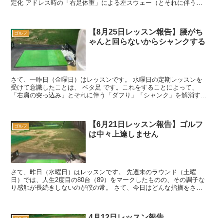
定化 アドレス時の「右足体重」による左スウェー（とそれに伴う体
の開き）の防止 を継続す...
【8月25日レッスン報告】腰がち
ゴルフ
ゃんと回らないからシャンクする
さて、一昨日（金曜日）はレッスンです。 水曜日の定期レッスンを
受けて意識したことは、 ベタ足 です。これをすることによって、
「右肩の突っ込み」とそれに伴う「ダフり」「シャンク」を解消する
ことを期待しています。 果た...
【6月21日レッスン報告】ゴルフ
ゴルフ
は中々上達しません
さて、昨日（水曜日）はレッスンです。 先週末のラウンド（土曜
日）では、人生2度目の80台（89）をマークしたものの、その調子な
り感触が長続きしないのが僕の常。 さて、今日はどんな指摘をされ
ることやら。。。 第二の我が家で...
4月12日レッスン報告