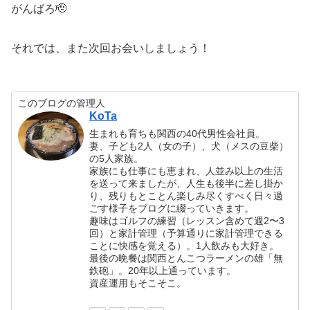
がんばろ🫡
それでは、また次回お会いしましょう！
このブログの管理人
KoTa
生まれも育ちも関西の40代男性会社員。
妻、子ども2人（女の子）、犬（メスの豆柴）
の5人家族。
家族にも仕事にも恵まれ、人並み以上の生活
を送って来ましたが、人生も後半に差し掛か
り、残りもとことん楽しみ尽くすべく日々過
ごす様子をブログに綴っていきます。
趣味はゴルフの練習（レッスン含めて週2〜3
回）と家計管理（予算通りに家計管理できる
ことに快感を覚える）。1人飲みも大好き。
最後の晩餐は関西とんこつラーメンの雄「無
鉄砲」。20年以上通っています。
資産運用もそこそこ。