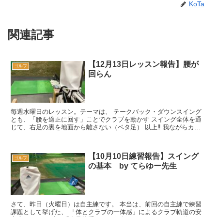
KoTa
関連記事
【12月13日レッスン報告】腰が
ゴルフ
回らん
毎週水曜日のレッスン。テーマは、 テークバック・ダウンスイング
とも、「腰を適正に回す」ことでクラブを動かす スイング全体を通
じて、右足の裏を地面から離さない（ベタ足） 以上‼️ 我ながらカッ
コいいバッグやわ・・...
【10月10日練習報告】スイング
ゴルフ
の基本 by てらゆー先生
さて、昨日（火曜日）は自主練です。 本当は、前回の自主練で練習
課題として挙げた、 「体とクラブの一体感」によるクラブ軌道の安