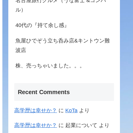
名古屋旅行グルメ（うな富士 &コンパ
ル）
40代の『持て余し感』
魚屋ひでぞう立ち呑み店&キントウン難
波店
株、売っちゃいました。。。
Recent Comments
高学歴は幸せか？
に
KoTa
より
高学歴は幸せか？
に
起業について
より