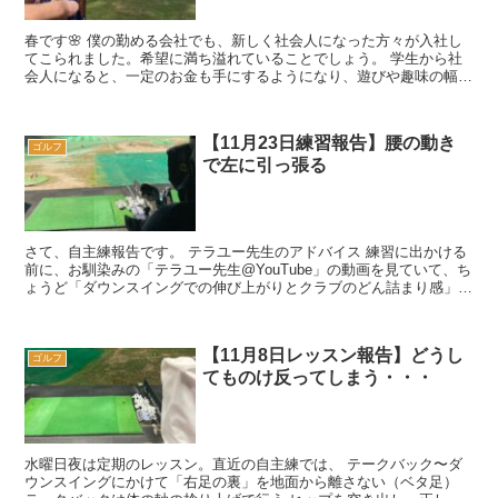
春です🌸 僕の勤める会社でも、新しく社会人になった方々が入社し
てこられました。希望に満ち溢れていることでしょう。 学生から社
会人になると、一定のお金も手にするようになり、遊びや趣味の幅が
グッと広がっていきます。人それぞれ興味の...
【11月23日練習報告】腰の動き
ゴルフ
で左に引っ張る
さて、自主練報告です。 テラユー先生のアドバイス 練習に出かける
前に、お馴染みの「テラユー先生@YouTube」の動画を見ていて、ち
ょうど「ダウンスイングでの伸び上がりとクラブのどん詰まり感」に
悩んでいる人向けのレッスンがあり...
【11月8日レッスン報告】どうし
ゴルフ
てものけ反ってしまう・・・
水曜日夜は定期のレッスン。直近の自主練では、 テークバック〜ダ
ウンスイングにかけて「右足の裏」を地面から離さない（ベタ足）