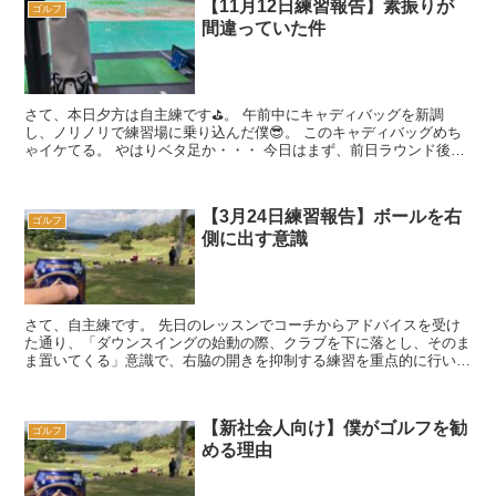
【11月12日練習報告】素振りが
ゴルフ
間違っていた件
さて、本日夕方は自主練です⛳️。 午前中にキャディバッグを新調
し、ノリノリで練習場に乗り込んだ僕😎。 このキャディバッグめち
ゃイケてる。 やはりベタ足か・・・ 今日はまず、前日ラウンド後の
練習で見出した「切り返しを...
【3月24日練習報告】ボールを右
ゴルフ
側に出す意識
さて、自主練です。 先日のレッスンでコーチからアドバイスを受け
た通り、「ダウンスイングの始動の際、クラブを下に落とし、そのま
ま置いてくる」意識で、右脇の開きを抑制する練習を重点的に行いま
す。 それ以外では、当然ながら「トップで...
【新社会人向け】僕がゴルフを勧
ゴルフ
める理由