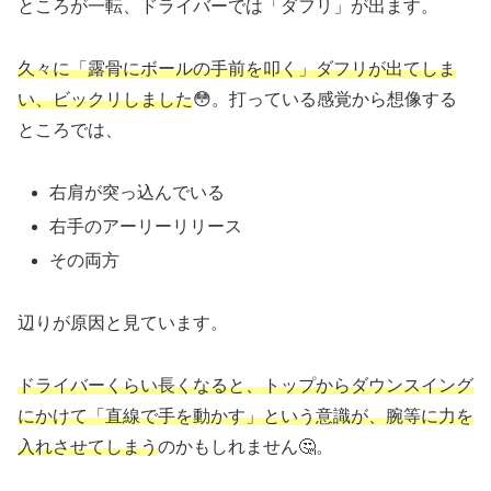
ところが一転、ドライバーでは「ダフリ」が出ます。
久々に「露骨にボールの手前を叩く」ダフリが
出て
しま
い、ビックリしました
😳。打っている感覚から想像する
ところでは、
右肩が突っ込んでいる
右手のアーリーリリース
その両方
辺りが原因と見ています。
ドライバーくらい長くなると、トップからダウンスイング
にかけて「直線で手を動かす」という意識が、腕等に力を
入れさせてしまう
のかもしれません🤔。