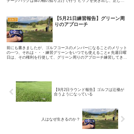
テークバックは体の軸の捻り上げで行う ヒップを突き出し、正しい
姿勢でアドレスする を意...
【5月21日練習報告】グリーン周
ゴルフ
りのアプローチ
前にも書きましたが、ゴルフコースのメンバーになることのメリット
の一つ、それは・・・練習グリーンをいつでも使えること✊ 先週日曜
日は、その権利を行使して、グリーン周りのアプローチ練習してきま
した。 その前日（20日の月例）のラウ...
【9月2日ラウンド報告】ゴルフは辻褄が
合うようになっている
人はなぜ生きるのか？