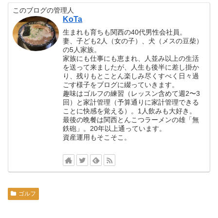
このブログの管理人
KoTa
生まれも育ちも関西の40代男性会社員。
妻、子ども2人（女の子）、犬（メスの豆柴）
の5人家族。
家族にも仕事にも恵まれ、人並み以上の生活
を送って来ましたが、人生も後半に差し掛か
り、残りもとことん楽しみ尽くすべく日々過
ごす様子をブログに綴っていきます。
趣味はゴルフの練習（レッスン含めて週2〜3
回）と家計管理（予算通りに家計管理できる
ことに快感を覚える）。1人飲みも大好き。
最後の晩餐は関西とんこつラーメンの雄「無
鉄砲」。20年以上通っています。
資産運用もそこそこ。
ゴルフ