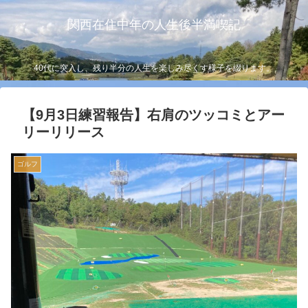
関西在住中年の人生後半満喫記
40代に突入し、残り半分の人生を楽しみ尽くす様子を綴ります。
【9月3日練習報告】右肩のツッコミとアー
リーリリース
ゴルフ