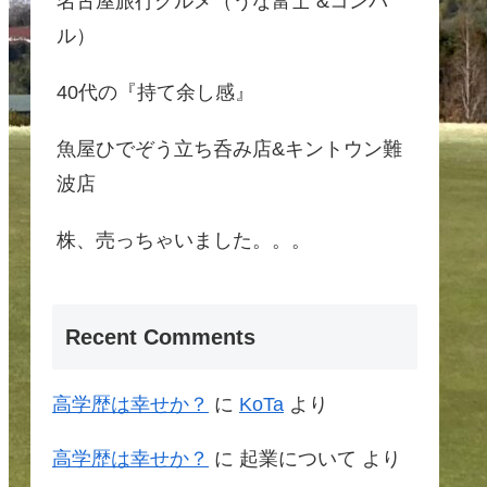
名古屋旅行グルメ（うな富士 &コンパ
ル）
40代の『持て余し感』
魚屋ひでぞう立ち呑み店&キントウン難
波店
株、売っちゃいました。。。
Recent Comments
高学歴は幸せか？
に
KoTa
より
高学歴は幸せか？
に
起業について
より