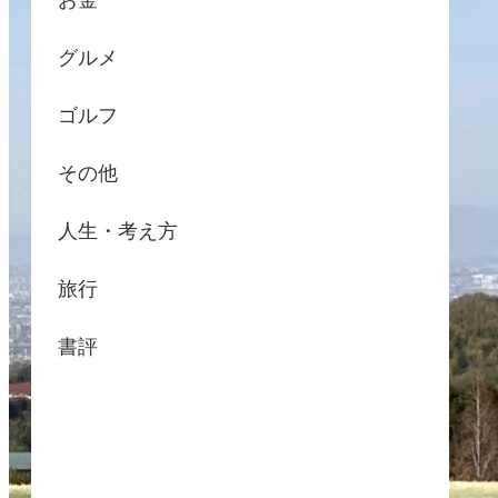
お金
グルメ
ゴルフ
その他
人生・考え方
旅行
書評