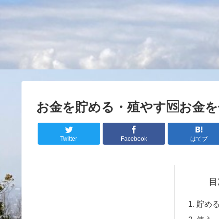
お金を貯める・殖やす🆚お金
Twitter
Facebook
はてブ
目
貯め