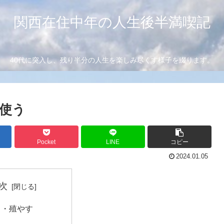
関西在住中年の人生後半満喫記
40代に突入し、残り半分の人生を楽しみ尽くす様子を綴ります。
を使う
Pocket
LINE
コピー
2024.01.05
次
る・殖やす