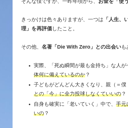
そんな僕ですが、一昨年頃から、
お金を「使
きっかけは色々ありますが、一つは
「人生、
理」を再評価
したこと。
その他、
名著「Die With Zero」との出会い
も
実際、「死ぬ瞬間が最も金持ち」な人が
体何に備えているのか
？
子どもがどんどん大きくなり、親（＝僕
との「今」に全力投球しなくていいの
？
自身も確実に「老いていく」中で、
手元
いの
？