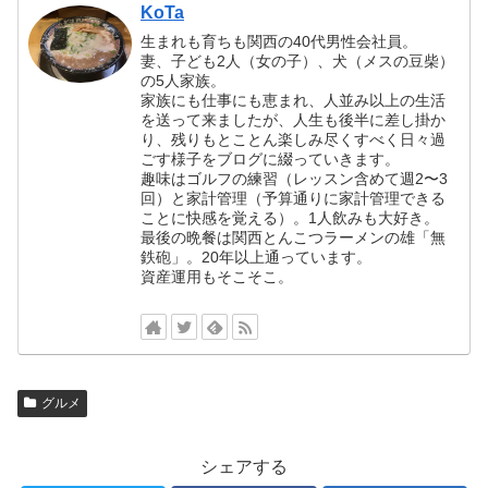
KoTa
生まれも育ちも関西の40代男性会社員。
妻、子ども2人（女の子）、犬（メスの豆柴）
の5人家族。
家族にも仕事にも恵まれ、人並み以上の生活
を送って来ましたが、人生も後半に差し掛か
り、残りもとことん楽しみ尽くすべく日々過
ごす様子をブログに綴っていきます。
趣味はゴルフの練習（レッスン含めて週2〜3
回）と家計管理（予算通りに家計管理できる
ことに快感を覚える）。1人飲みも大好き。
最後の晩餐は関西とんこつラーメンの雄「無
鉄砲」。20年以上通っています。
資産運用もそこそこ。
グルメ
シェアする