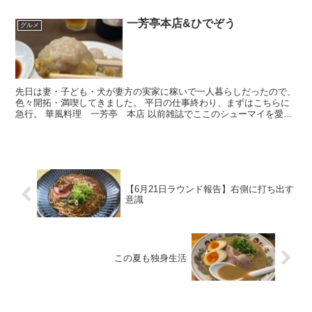
一芳亭本店&ひでぞう
グルメ
先日は妻・子ども・犬が妻方の実家に稼いで一人暮らしだったので、
色々開拓・満喫してきました。 平日の仕事終わり、まずはこちらに
急行。 華風料理 一芳亭 本店 以前雑誌でここのシューマイを愛し
た文化人の特集がされてて...
【6月21日ラウンド報告】右側に打ち出す
意識
この夏も独身生活