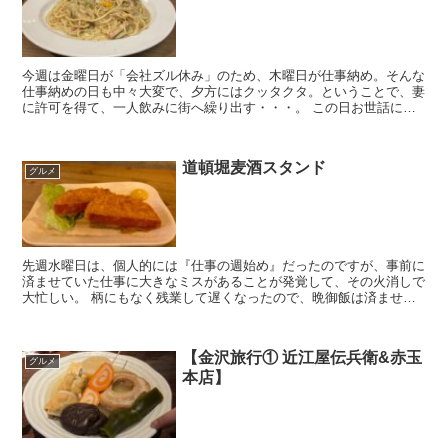
今週は金曜日が「会社ズル休み」のため、木曜日が仕事納め。そんな
仕事納めの日も中々大変で、夕方にはクッタクタ。ということで、妻
に許可を得て、一人飲みに街へ繰り出す・・・。 この日お世話にな
ったのは、このお店。 秋吉 なんば店 ...
道頓堀麦酒スタンド
グルメ
先週水曜日は、個人的には『仕事の週始め』だったのですが、事前に
済ませていた仕事に大きなミスがあることが発覚して、その火消しで
大忙しい。 柄にもなく残業して遅くなったので、晩御飯は済ませて
帰ることに。んで・・・お世話になったのはこちら...
【金沢旅行① 近江屋伝兵衛&赤玉
グルメ
本店】