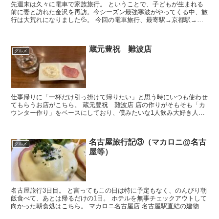
先週末は久々に電車で家族旅行。 ということで、子どもが生まれる
前に妻と訪れた金沢を再訪。今シーズン最強寒波がやってくる中、旅
行は大荒れになりました💦。 今回の電車旅行、最寄駅→京都駅→敦
賀駅→金沢駅というルートになりますが、敦...
蔵元豊祝 難波店
グルメ
仕事帰りに「一杯だけ引っ掛けて帰りたい」と思う時にいつも使わせ
てもらうお店がこちら。 蔵元豊祝 難波店 店の作りがそもそも「カ
ウンター作り」をベースにしており、僕みたいな1人飲み大好き人間
のためにあるお店みたいです。 ...
名古屋旅行記③（マカロニ@名古
グルメ
屋等）
名古屋旅行3日目。 と言ってもこの日は特に予定もなく、のんびり朝
飯食べて、あとは帰るだけの1日。 ホテルを無事チェックアウトして
向かった朝食処はこちら。 マカロニ名古屋店 名古屋駅直結の建物に
あるこちらのお...