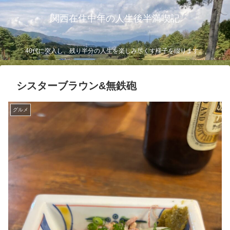
関西在住中年の人生後半満喫記
40代に突入し、残り半分の人生を楽しみ尽くす様子を綴ります。
シスターブラウン&無鉄砲
グルメ