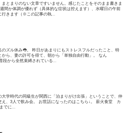
、まとまりのない文章ですいません。感じたことをそのまま書きま
行きます（※この記事の執...
まりにもストレスフルだったこと、特
から、妻の許可を得て、朝から「単独自由行動」。 なん
や・・・この開放感は。。。 普段から全然束縛されている...
の大学時代の同級生が関西に「泊まりがけ出張」ということで、仲
話になったのはこちら↓。 薪火食堂 カ
時までに...