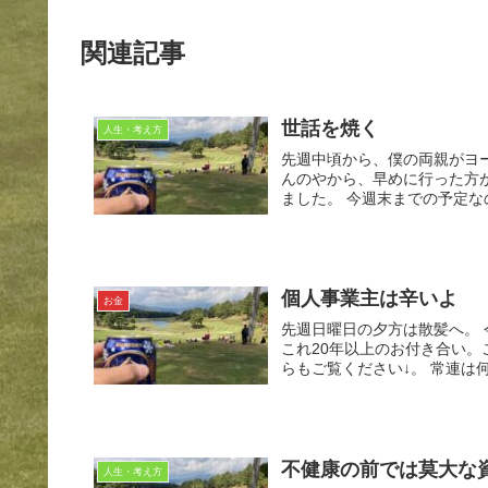
関連記事
世話を焼く
人生・考え方
先週中頃から、僕の両親がヨーロッパ旅行に。 「いつまで
んのやから、早めに行った方がいいで」 と散々けしかけたら、よう
ました。 今週末までの予
個人事業主は辛いよ
お金
先週日曜日の夕方は散髪へ。 今通ってるお店は、僕が高校生の頃からお世話になってて、かれ
これ20年以上のお付き合い
不健康の前では莫大な
人生・考え方