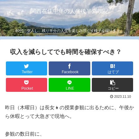
関西在住中年の人生後半満喫記
40代に突入し、残り半分の人生を楽しみ尽くす様子を綴ります。
収入を減らしてでも時間を確保すべき？
Twitter
Facebook
はてブ
Pocket
LINE
コピー
2023.11.10
昨日（木曜日）は長女👧の授業参観に出るために、午後か
ら休暇とって大急ぎで現地へ。
参観の数日前に、