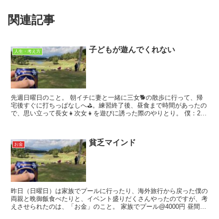
関連記事
子どもが遊んでくれない
人生・考え方
先週日曜日のこと。 朝イチに妻と一緒に三女🐕の散歩に行って、帰
宅後すぐに打ちっぱなしへ⛳️。練習終了後、昼食まで時間があったの
で、思い立って長女👧次女👧を遊びに誘った際のやりとり。 僕：2人
とも、お父さんとなんかして遊ぼうや。...
貧乏マインド
お金
昨日（日曜日）は家族でプールに行ったり、海外旅行から戻った僕の
両親と晩御飯食べたりと、イベント盛りだくさんやったのですが、考
えさせられたのは、「お金」のこと。 家族でプール@4000円 昼間は
家族で、毎年お世話になっている公営...