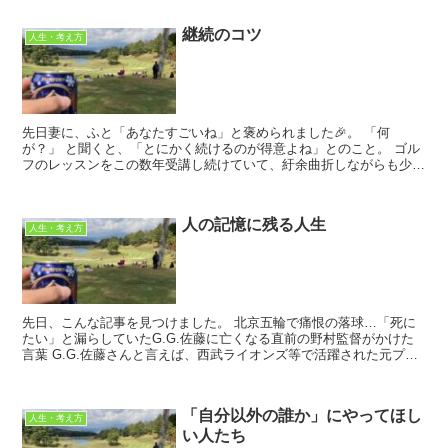
継続のコツ
人生・考え方
先日妻に、ふと「あなたすごいね」と褒められました🎉。 「何
が？」 と聞くと、「とにかく続けるのが得意よね」とのこと。 ゴル
フのレッスンをこの数年受講し続けていて、紆余曲折しながらも少し
ずつ上達している様子を見て「お褒めの...
人の記憶に残る人生
人生・考え方
先日、こんな記事を見つけました。 北京五輪で痛恨の落球…「死に
たい」と漏らしていたG.G.佐藤に亡くなる直前の野村監督がかけた
言葉 G.G.佐藤さんと言えば、西武ライオンズ等で活躍された元プロ
野球選手で、結構有名な方で...
「自分以外の誰か」にやってほし
人生・考え方
い人たち