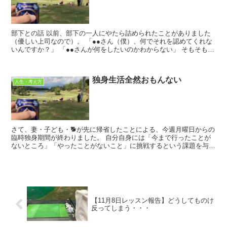
部下との話 以前、部下の一人にやたら詰められたことがありました
（優しい上司なので）。 「●●さん（僕）、何でそれを認めてくれな
いんですか？」 「●●さんが何をしたいのかわからない」 そもそも上
司にそんなこと言う...
独身生活全然おもんない
人生・考え方
さて、妻・子ども・🐕が先に帰省したことによる、今週月曜日からの
臨時独身期間が終わりました。 自分自身には「今まで行ったことが
ないところ」「やったことがないこと」に挑戦するという課題を与
え、それなりにこなして参りました（昨日までの記事...
【11月8日レッスン報告】どうしてものけ
反ってしまう・・・