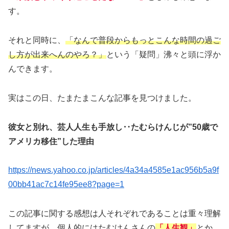
す。
それと同時に、
「なんで普段からもっとこんな時間の過ご
し方が出来へんのやろ？」
という「疑問」沸々と頭に浮か
んできます。
実はこの日、たまたまこんな記事を見つけました。
彼女と別れ、芸人人生も手放し‥たむらけんじが”50歳で
アメリカ移住”した理由
https://news.yahoo.co.jp/articles/4a34a4585e1ac956b5a9f
00bb41ac7c14fe95ee8?page=1
この記事に関する感想は人それぞれであることは重々理解
してますが、個人的にはたむけんさんの
「人生観」
とか