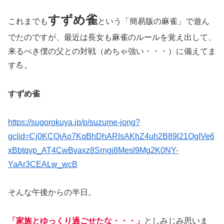
すずめ雀
これまでも
という「簡易版の麻雀」で遊ん
でたのですが、最近は長女も麻雀のルールを覚え出して、
来るべき僕の父との対戦（めちゃ強い・・・）に備えてま
す💪。
すずめ雀
https://sugorokuya.jp/p/suzume-jong?
gclid=Cj0KCQiAo7KqBhDhARIsAKhZ4uh2B89l21OgIVe6
xBbtqvp_AT4CwBvaxz8Srngj8Mesl9Mg2K0NY-
YaAr3CEALw_wcB
そんな午後からの半日。
「家族とゆっくり過ごせたな・・・」
としみじみ思いま