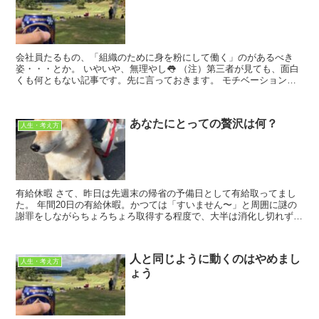
会社員たるもの、「組織のために身を粉にして働く」のがあるべき
姿・・・とか。 いやいや、無理やし👅 （注）第三者が見ても、面白
くも何ともない記事です。先に言っておきます。 モチベーションの
上がらない仕事 最近そんな仕...
あなたにとっての贅沢は何？
人生・考え方
有給休暇 さて、昨日は先週末の帰省の予備日として有給取ってまし
た。 年間20日の有給休暇。かつては「すいません〜」と周囲に謎の
謝罪をしながらちょろちょろ取得する程度で、大半は消化し切れずに
流してしまってました。でも近年は「誰に...
人と同じように動くのはやめまし
人生・考え方
ょう