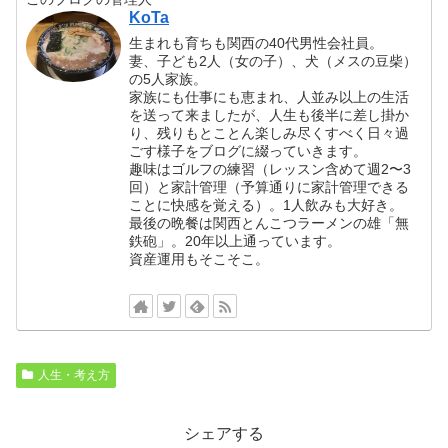
KoTa
生まれも育ちも関西の40代男性会社員。
妻、子ども2人（女の子）、犬（メスの豆柴）
の5人家族。
家族にも仕事にも恵まれ、人並み以上の生活
を送って来ましたが、人生も後半に差し掛か
り、残りもとことん楽しみ尽くすべく日々過
ごす様子をブログに綴っていきます。
趣味はゴルフの練習（レッスン含めて週2〜3
回）と家計管理（予算通りに家計管理できる
ことに快感を覚える）。1人飲みも大好き。
最後の晩餐は関西とんこつラーメンの雄「無
鉄砲」。20年以上通っています。
資産運用もそこそこ。
人生・考え方
シェアする