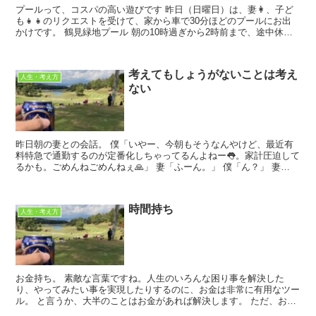
プールって、コスパの高い遊びです 昨日（日曜日）は、妻👩、子ど
も👧👧のリクエストを受けて、家から車で30分ほどのプールにお出
かけです。 鶴見緑地プール 朝の10時過ぎから2時前まで、途中休憩
を挟みながらも泳ぎっぱ...
考えてもしょうがないことは考え
人生・考え方
ない
昨日朝の妻との会話。 僕「いやー、今朝もそうなんやけど、最近有
料特急で通勤するのが定番化しちゃってるんよねー👅。家計圧迫して
るかも。ごめんねごめんねぇ🙏」 妻「ふーん。」 僕「ん？」 妻
「ん？」 僕「苦言とか...
時間持ち
人生・考え方
お金持ち。 素敵な言葉ですね。人生のいろんな困り事を解決した
り、やってみたい事を実現したりするのに、お金は非常に有用なツー
ル。 と言うか、大半のことはお金があれば解決します。 ただ、お金
持ちになるのって、そんな簡単ではな...