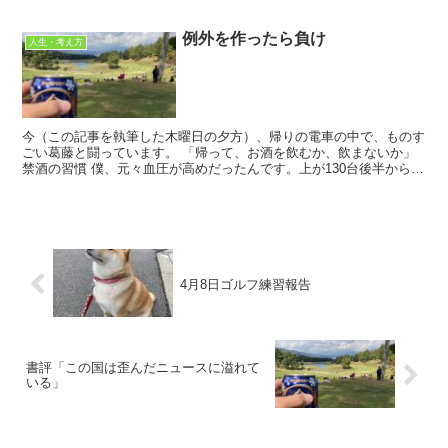
例外を作ったら負け
人生・考え方
今（この記事を執筆した木曜日の夕方）、帰りの電車の中で、ものす
ごい葛藤と闘っています。 「帰って、お酒を飲むか、飲まないか」
禁酒の習慣 僕、元々血圧が高めだったんです。上が130台後半から
140になっちゃうこともしばし...
4月8日ゴルフ練習報告
書評「この国は歪んだニュースに溢れて
いる」