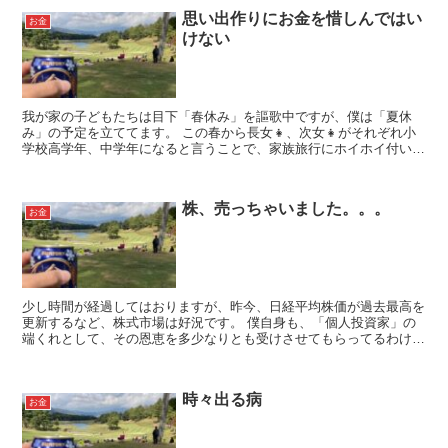
思い出作りにお金を惜しんではい
お金
けない
我が家の子どもたちは目下「春休み」を謳歌中ですが、僕は「夏休
み」の予定を立ててます。 この春から長女👧、次女👧がそれぞれ小
学校高学年、中学年になると言うことで、家族旅行にホイホイ付いて
くる時期も終わりが近付いてます。焦ってる、とまで...
株、売っちゃいました。。。
お金
少し時間が経過してはおりますが、昨今、日経平均株価が過去最高を
更新するなど、株式市場は好況です。 僕自身も、「個人投資家」の
端くれとして、その恩恵を多少なりとも受けさせてもらってるわけで
すが、最近の自分の投資行動を振り返ると、 ...
時々出る病
お金