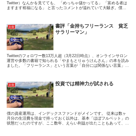
Twitter）なんかを見てても、 「めっちゃ儲かってる」 「富める者は
ますます裕福になる」 と言ったコメントが溢れていて大騒ぎ。僕も
その気持ち、よく分か...
書評「金持ちフリーランス 貧乏
お金
サラリーマン」
Twitterのフォロワー数13万人超（3月22日時点）、オンラインサロン
運営や多数の書籍で知られる「やまもとりゅうけんさん」の本を読み
ました。「フリーランス」という言葉が「自分には関係ない言葉」と
捉え、どこか嫌疑してたテーマなんですが、...
投資では精神力が試される
お金
僕の資産運用は、インデックスファンドがメインです。 従来は数ヶ
月分の生活費を現金で持っておく以外は、基本「ほぼフルベット」の
状態だったのですが、ここ数年、えらい利益が出たこともあって、一
部を利確し、現在は金融資産のうち、1／3程度を...