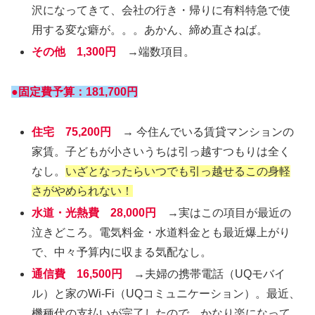
沢になってきて、会社の行き・帰りに有料特急で使
用する変な癖が。。。あかん、締め直さねば。
その他 1,300円
→端数項目。
●固定費予算：181,700円
住宅 75,200円
→ 今住んでいる賃貸マンションの
家賃。子どもが小さいうちは引っ越すつもりは全く
なし。
いざとなったらいつでも引っ越せるこの身軽
さがやめられない！
水道・光熱費 28,000円
→実はこの項目が最近の
泣きどころ。電気料金・水道料金とも最近爆上がり
で、中々予算内に収まる気配なし。
通信費 16,500円
→夫婦の携帯電話（UQモバイ
ル）と家のWi-Fi（UQコミュニケーション）。最近、
機種代の支払いが完了したので、かなり楽になって