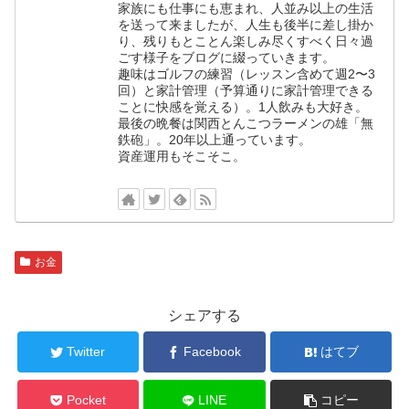
家族にも仕事にも恵まれ、人並み以上の生活
を送って来ましたが、人生も後半に差し掛か
り、残りもとことん楽しみ尽くすべく日々過
ごす様子をブログに綴っていきます。
趣味はゴルフの練習（レッスン含めて週2〜3
回）と家計管理（予算通りに家計管理できる
ことに快感を覚える）。1人飲みも大好き。
最後の晩餐は関西とんこつラーメンの雄「無
鉄砲」。20年以上通っています。
資産運用もそこそこ。
お金
シェアする
Twitter
Facebook
はてブ
Pocket
LINE
コピー