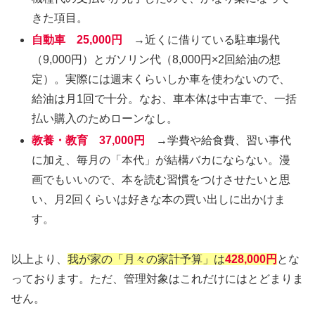
きた項目。
自動車 25,000円
→近くに借りている駐車場代
（9,000円）とガソリン代（8,000円×2回給油の想
定）。実際には週末くらいしか車を使わないので、
給油は月1回で十分。なお、車本体は中古車で、一括
払い購入のためローンなし。
教養・教育 37,000円
→学費や給食費、習い事代
に加え、毎月の「本代」が結構バカにならない。漫
画でもいいので、本を読む習慣をつけさせたいと思
い、月2回くらいは好きな本の買い出しに出かけま
す。
以上より、
我が家の「月々の家計予算」は
428,000円
とな
っております。ただ、管理対象はこれだけにはとどまりま
せん。