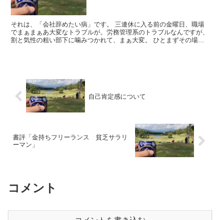
それは、「会社辞めたい病」です。 三連休に入る前の金曜日、職場
でまぁまぁあ大変なトラブルが。労務管理系のトラブルなんですが、
割と気性の粗い部下に噛みつかれて、まぁ大変。 ひとまずその場は
「凌いだ」ものの、僕の中でも何やらモヤモ...
自己肯定感について
書評「金持ちフリーランス 貧乏サラリ
ーマン」
コメント