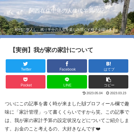
関西在住中年の人生後半満喫記
40代に突入し、残り半分の人生を楽しみ尽くす様子を綴ります。
【実例】我が家の家計について
Twitter
Facebook
はてブ
Pocket
LINE
コピー
2023.05.04
2023.03.23
ついにこの記事を書く時が来ました🙌プロフィール欄で趣
味に「家計管理」って書くくらいですから笑。この記事で
は、我が家の家計予算の設定状況などについてご紹介しま
す。お金のこと考えるの、大好きなんです❤️