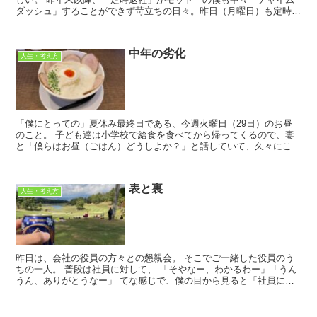
ダッシュ」することができず苛立ちの日々。昨日（月曜日）も定時を
過ぎてから、後輩管理職と来年度の人事に関...
中年の劣化
人生・考え方
「僕にとっての」夏休み最終日である、今週火曜日（29日）のお昼
のこと。 子ども達は小学校で給食を食べてから帰ってくるので、妻
と「僕らはお昼（ごはん）どうしよか？」と話していて、久々にこち
ら↓のお店にお邪魔することに🙌 ラーメン...
表と裏
人生・考え方
昨日は、会社の役員の方々との懇親会。 そこでご一緒した役員のう
ちの一人。 普段は社員に対して、 「そやなー、わかるわー」「うん
うん、ありがとうなー」 てな感じで、僕の目から見ると「社員に対
して理解のある」役員の方だ...