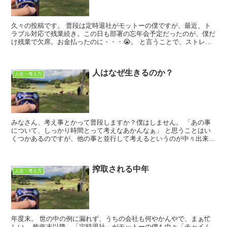
久々の投稿です。 普段は定時退社がモットーの僕ですが、最近、ト
ラブル対応で残業続き。この日も部署の忘年会予定だったのが、僕だ
け残業で欠席。お金払ったのに・・・😭。 と言うことで、ストレス
マックスを少しでも宥めるべく、いざ夜の街...
人はなぜ生きるのか？
人生・考え方
みなさん、考え事とかって普段しますか？僕はしません。 「あの事
について、しっかり時間とって考えなあかんなぁ」 と思うことはい
くつかあるのですが、他の事と並行して考えるというのが中々出来な
いタチなので、先延ばしになりがちです。 ...
搾取される中年
人生・考え方
年度末。 世の中の例に漏れず、うちの会社も何やかんやで、まぁ忙
しい。 昨年末以降、「定時退社」がモットーの僕も中々「チャイム