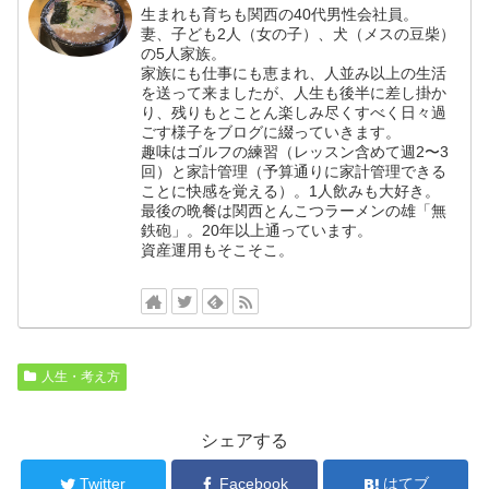
生まれも育ちも関西の40代男性会社員。
妻、子ども2人（女の子）、犬（メスの豆柴）
の5人家族。
家族にも仕事にも恵まれ、人並み以上の生活
を送って来ましたが、人生も後半に差し掛か
り、残りもとことん楽しみ尽くすべく日々過
ごす様子をブログに綴っていきます。
趣味はゴルフの練習（レッスン含めて週2〜3
回）と家計管理（予算通りに家計管理できる
ことに快感を覚える）。1人飲みも大好き。
最後の晩餐は関西とんこつラーメンの雄「無
鉄砲」。20年以上通っています。
資産運用もそこそこ。
人生・考え方
シェアする
Twitter
Facebook
はてブ