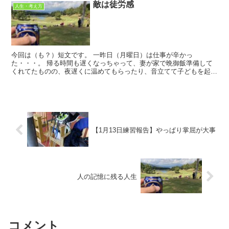
敵は徒労感
人生・考え方
今回は（も？）短文です。 一昨日（月曜日）は仕事が辛かっ
た・・・。 帰る時間も遅くなっちゃって、妻が家で晩御飯準備して
くれてたものの、夜遅くに温めてもらったり、音立てて子どもを起こ
すのも申し訳ないので、外で晩御飯済ませる羽目に...
【1月13日練習報告】やっぱり掌屈が大事
人の記憶に残る人生
コメント