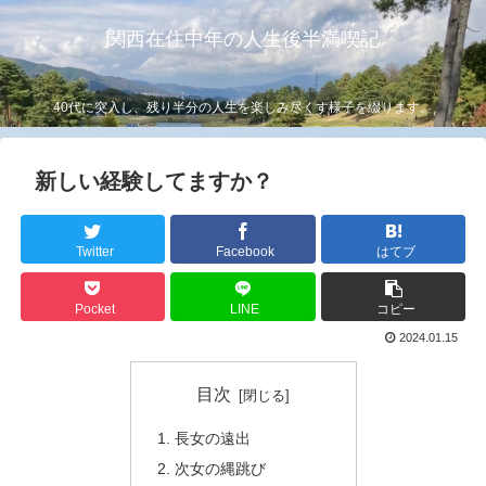
関西在住中年の人生後半満喫記
40代に突入し、残り半分の人生を楽しみ尽くす様子を綴ります。
新しい経験してますか？
Twitter
Facebook
はてブ
Pocket
LINE
コピー
2024.01.15
目次
長女の遠出
次女の縄跳び