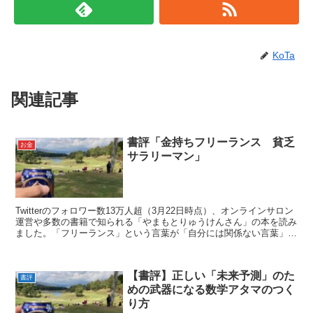
KoTa
関連記事
書評「金持ちフリーランス 貧乏
お金
サラリーマン」
Twitterのフォロワー数13万人超（3月22日時点）、オンラインサロン
運営や多数の書籍で知られる「やまもとりゅうけんさん」の本を読み
ました。「フリーランス」という言葉が「自分には関係ない言葉」と
捉え、どこか嫌疑してたテーマなんですが、...
【書評】正しい「未来予測」のた
書評
めの武器になる数学アタマのつく
り方