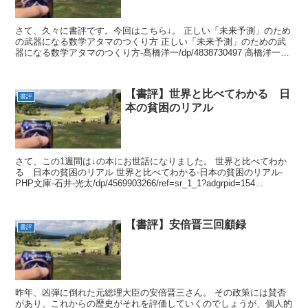
さて、久々に書評です。今回はこちら↓。 正しい「未来予測」のため
の武器になる数学アタマのつくり方 正しい「未来予測」のための武
器になる数学アタマのつくり方-髙橋洋一/dp/4838730497 高橋洋一さ
んシリーズは...
【書評】世界と比べてわかる 日
書評
本の貧困のリアル
さて、この1週間は↓の本にお世話になりました。 世界と比べてわか
る 日本の貧困のリアル 世界と比べてわかる-日本の貧困のリアル-
PHP文庫-石井-光太/dp/4569903266/ref=sr_1_1?adgrpid=154...
【書評】安倍晋三回顧録
書評
昨年、凶弾に倒れた元総理大臣の安倍晋三さん。 その政策には賛否
があり、これからの歴史がそれを評価していくのでしょうが、個人的