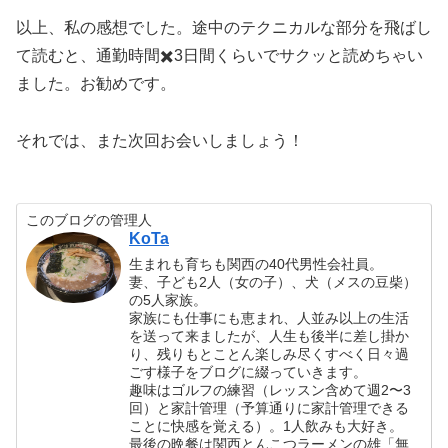
以上、私の感想でした。途中のテクニカルな部分を飛ばし
て読むと、通勤時間✖️3日間くらいでサクッと読めちゃい
ました。お勧めです。
それでは、また次回お会いしましょう！
このブログの管理人
KoTa
生まれも育ちも関西の40代男性会社員。
妻、子ども2人（女の子）、犬（メスの豆柴）
の5人家族。
家族にも仕事にも恵まれ、人並み以上の生活
を送って来ましたが、人生も後半に差し掛か
り、残りもとことん楽しみ尽くすべく日々過
ごす様子をブログに綴っていきます。
趣味はゴルフの練習（レッスン含めて週2〜3
回）と家計管理（予算通りに家計管理できる
ことに快感を覚える）。1人飲みも大好き。
最後の晩餐は関西とんこつラーメンの雄「無