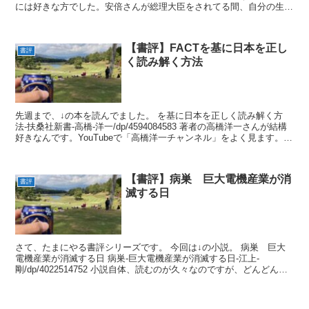
には好きな方でした。安倍さんが総理大臣をされてる間、自分の生活
が良い方向に向かっていると感じたから。まぁ、単...
【書評】FACTを基に日本を正し
書評
く読み解く方法
先週まで、↓の本を読んでました。 を基に日本を正しく読み解く方
法-扶桑社新書-高橋-洋一/dp/4594084583 著者の高橋洋一さんが結構
好きなんです。YouTubeで「高橋洋一チャンネル」をよく見ます。チ
ャンネルでの...
【書評】病巣 巨大電機産業が消
書評
滅する日
さて、たまにやる書評シリーズです。 今回は↓の小説。 病巣 巨大
電機産業が消滅する日 病巣-巨大電機産業が消滅する日-江上-
剛/dp/4022514752 小説自体、読むのが久々なのですが、どんどん読
み進めたく...