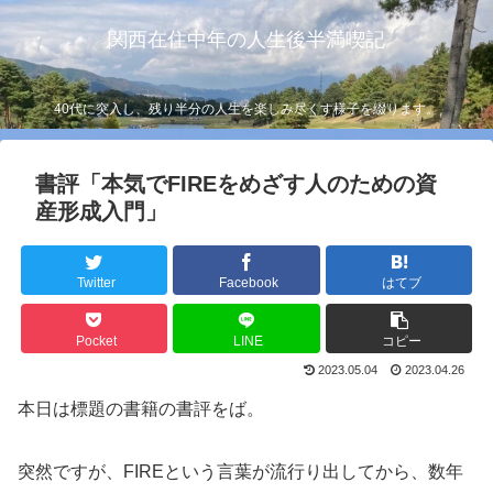
関西在住中年の人生後半満喫記
40代に突入し、残り半分の人生を楽しみ尽くす様子を綴ります。
書評「本気でFIREをめざす人のための資
産形成入門」
Twitter
Facebook
はてブ
Pocket
LINE
コピー
2023.05.04
2023.04.26
本日は標題の書籍の書評をば。
突然ですが、FIREという言葉が流行り出してから、数年