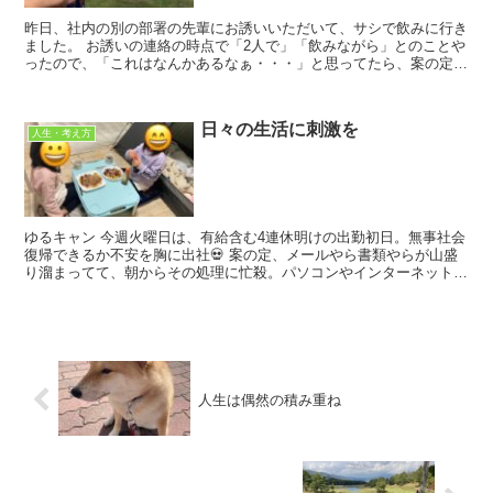
昨日、社内の別の部署の先輩にお誘いいただいて、サシで飲みに行き
ました。 お誘いの連絡の時点で「2人で」「飲みながら」とのことや
ったので、「これはなんかあるなぁ・・・」と思ってたら、案の定で
した・・・。 海外赴任の打診 沖...
日々の生活に刺激を
人生・考え方
ゆるキャン 今週火曜日は、有給含む4連休明けの出勤初日。無事社会
復帰できるか不安を胸に出社💀 案の定、メールやら書類やらが山盛
り溜まってて、朝からその処理に忙殺。パソコンやインターネットが
普及して便利になったと言われるものの、...
人生は偶然の積み重ね