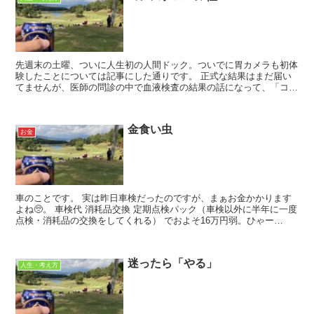
先週末の土曜、ついに人生初の人間ドック。ついでに胃カメラも初体
験したことについては記事にした通りです。 正式な結果はまだ届い
てませんが、医師の問診の中で血液検査の結果の話になって、「コレ
ステロール値」が基準を超えているとの指摘😨 ...
金食い虫
お金
車のことです。 実は昨日車検だったのですが、まぁお金かかります
よね🥺。 車検代 消耗品交換 定期点検パック（車検以外に半年に一度
点検・消耗品の交換をしてくれる） でおよそ16万円弱。ひゃー
((((；ﾟДﾟ...
迷ったら「やる」
人生・考え方