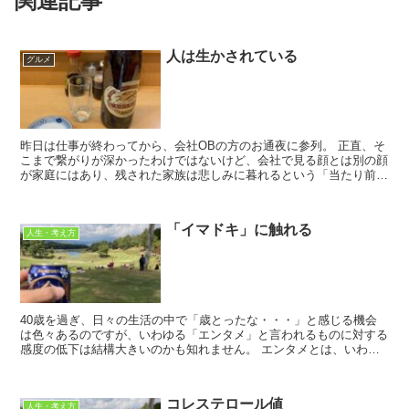
関連記事
人は生かされている
グルメ
昨日は仕事が終わってから、会社OBの方のお通夜に参列。 正直、そ
こまで繋がりが深かったわけではないけど、会社で見る顔とは別の顔
が家庭にはあり、残された家族は悲しみに暮れるという「当たり前の
こと」を再認識。 やっぱ家族の涙を見る...
「イマドキ」に触れる
人生・考え方
40歳を過ぎ、日々の生活の中で「歳とったな・・・」と感じる機会
は色々あるのですが、いわゆる「エンタメ」と言われるものに対する
感度の低下は結構大きいのかも知れません。 エンタメとは、いわゆ
るテレビドラマとか、映画、音楽なんかのことです...
コレステロール値
人生・考え方