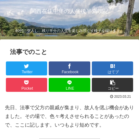
関西在住中年の人生後半満喫記
40代に突入し、残り半分の人生を楽しみ尽くす様子を綴ります。
法事でのこと
Twitter
Facebook
はてブ
Pocket
LINE
コピー
2023.03.21
先日、法事で父方の親戚が集まり、故人を偲ぶ機会があり
ました。その場で、色々考えさせられることがあったの
で、ここに記します。いつもより短めです。