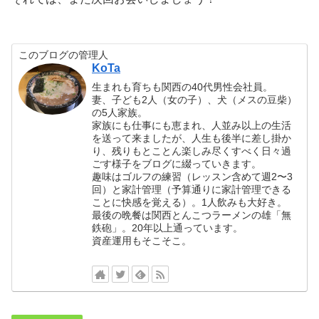
このブログの管理人
KoTa
生まれも育ちも関西の40代男性会社員。
妻、子ども2人（女の子）、犬（メスの豆柴）
の5人家族。
家族にも仕事にも恵まれ、人並み以上の生活
を送って来ましたが、人生も後半に差し掛か
り、残りもとことん楽しみ尽くすべく日々過
ごす様子をブログに綴っていきます。
趣味はゴルフの練習（レッスン含めて週2〜3
回）と家計管理（予算通りに家計管理できる
ことに快感を覚える）。1人飲みも大好き。
最後の晩餐は関西とんこつラーメンの雄「無
鉄砲」。20年以上通っています。
資産運用もそこそこ。