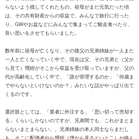
らないよう残してくれたもの。祖母がまだ元気だった頃
は、その共有財産からの収益で、みんなで旅行に行った
り、GWやお盆などにみんなで集まってご馳走食べたり、
良い思いをさせてもらいました。
数年前に祖母が亡くなり、その後父の兄弟姉妹が一人また
一人と亡くなっていく中で、現在は父、その兄弟と（父か
ら見て）甥姪がそこから収益を受け取っていますが、父の
代が高齢化していく中で、「誰が管理するのか」「何歳ま
でやらないといけないのか？」みたいな話がやっぱり出て
くるのです。
選択肢としては、「業者に外注する」「思い切って売却す
る」くらいしかないのですが、兄弟間でも、これがまとま
らないまとまらない。。兄弟姉妹の本人同士ならまだし
も、そこに配偶者やら甥姪（僕から見るといとこ）が絡ん