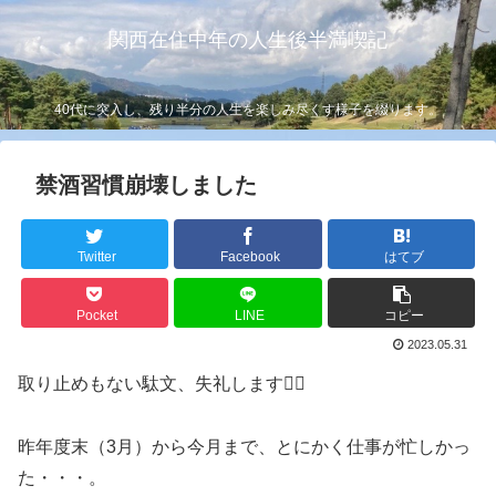
関西在住中年の人生後半満喫記
40代に突入し、残り半分の人生を楽しみ尽くす様子を綴ります。
禁酒習慣崩壊しました
Twitter
Facebook
はてブ
Pocket
LINE
コピー
2023.05.31
取り止めもない駄文、失礼します🙇‍♂️
昨年度末（3月）から今月まで、とにかく仕事が忙しかっ
た・・・。