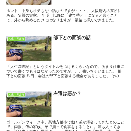
ホント、中身もオチもない話なのですが・・・。 大阪府内の某所に
ある、父親の実家。 年明け以降に「建て替え」になると言うこと
で、外から眺めるだけにはなりますが、最後に拝んできました。 僕
が物心ついて以降、その家には父方の祖...
部下との面談の話
人生・考え方
「人生満喫記」というタイトルをつけるくらいなので、あまり仕事に
ついて書くつもりはなかったのですが、、、書いちゃいました。 部
下との面談 昨日、会社の部下と面談する機会がありました。 その部
下は非常に優秀ながら、年齢等の関...
左遷は悪か？
人生・考え方
ゴールデンウィーク中、某地方都市で働く弟が帰省してきたとのこと
で、両親、僕の家族、弟で揃って食事をすることに。酒も入ってき