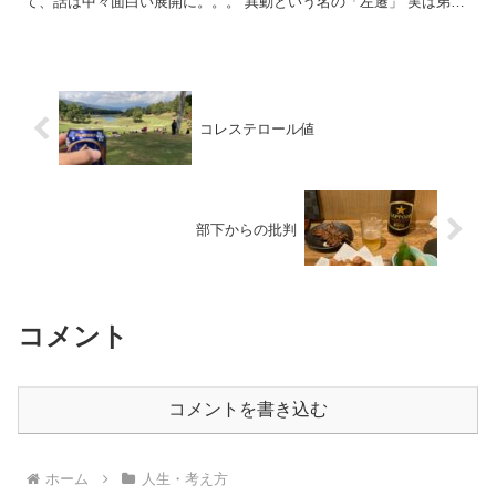
て、話は中々面白い展開に。。。 異動という名の「左遷」 実は弟、
この3月まで首都圏に勤めていたのですが、...
コレステロール値
部下からの批判
コメント
コメントを書き込む
ホーム
人生・考え方