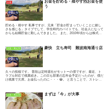
お金を貯める・殖やす🆚お金を使
お金
う
貯める・殖やす 私事ですが、元来「貯金が貯まっていくことに嬉し
さを感じる」タイプでして、学生時代のバイトでも、社会人になって
からも結構貯金に勤しんできました。 また、2010年頃からは株式投
資による資産運用をしています。 ...
豪快 立ち寿司 難波南海通り店
人生・考え方
久々の投稿です。 普段は定時退社がモットーの僕ですが、最近、ト
ラブル対応で残業続き。この日も部署の忘年会予定だったのが、僕だ
け残業で欠席。お金払ったのに・・・😭。 と言うことで、ストレス
マックスを少しでも宥めるべく、いざ夜の街...
まずは「今」が大事
人生・考え方