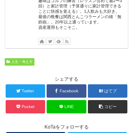
趣味はゴルフの練習（レッスン含めて週2〜3
回）と家計管理（予算通りに家計管理できる
ことに快感を覚える）。1人飲みも大好き。
最後の晩餐は関西とんこつラーメンの雄「無
鉄砲」。20年以上通っています。
資産運用もそこそこ。
人生・考え方
シェアする
Twitter
Facebook
はてブ
Pocket
LINE
コピー
KoTaをフォローする