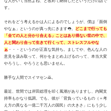
な人がいて当然よね、と改めて納得したというだけの話で
す。
それをどう考えるかは人によるのでしょうが、僕は「面倒
やなぁ」というのが真っ先にきます👅。
どこまで行っても
「全ての人と分かり合える」ことはあり得ない世の中で、
人と関わり合って生きて行くって、ストレスフルやな
ぁ
・・・というのが正直な気持ち。ましてや、色んな人の
意見を汲み取って、何かをまとめ上げるのって、本当大変
やろうし、やろうとも思いません。
勝手な人間でスイマセン🙇。
最近、世間では岸田総理を叩く風潮がありますし、内閣支
持率もかなり低調。でも、彼が「背負っているもの（＝考
え方の異なる一億二千万人の国民）の大きさ」にもう少し