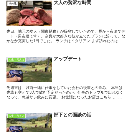
大人の贅沢な時間
その他
先日、地元の友人（関東勤務）が帰省していたので、昼から夜までデ
ート（男友達です）。奈良が大好きな彼が立てたプランに沿って、な
かなか充実した1日でした。 ランチはイタリアン まず訪れたのは、
近鉄大和八木駅近くにあるイタリアンのお...
アップデート
人生・考え方
先週末は、以前一緒に仕事をしていた会社の後輩との飲み。 本当は
先輩も交えて3人で飲む予定だったのが、仕事のトラブルで出れなく
なって、急遽サシ飲みに変更。 お世話になったお店はこちら↓。 伊
達屋 牛タンをメイ...
部下との面談の話
人生・考え方