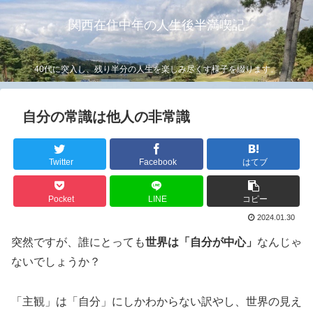
関西在住中年の人生後半満喫記
40代に突入し、残り半分の人生を楽しみ尽くす様子を綴ります。
自分の常識は他人の非常識
Twitter
Facebook
はてブ
Pocket
LINE
コピー
2024.01.30
突然ですが、誰にとっても
世界は「自分が中心」
なんじゃ
ないでしょうか？
「主観」は「自分」にしかわからない訳やし、世界の見え