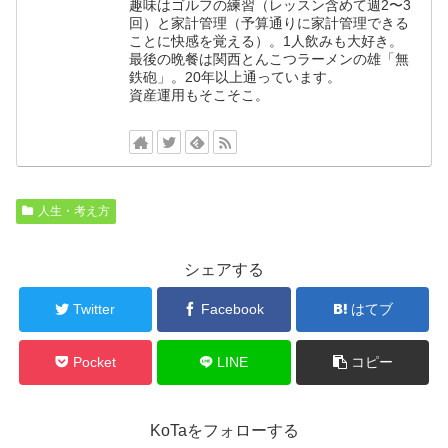
趣味はゴルフの練習（レッスン含めて週2〜3
回）と家計管理（予算通りに家計管理できる
ことに快感を覚える）。1人飲みも大好き。
最後の晩餐は関西とんこつラーメンの雄「無
鉄砲」。20年以上通っています。
資産運用もそこそこ。
人生・考え方
シェアする
Twitter
Facebook
はてブ
Pocket
LINE
コピー
KoTaをフォローする