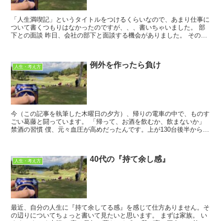
「人生満喫記」というタイトルをつけるくらいなので、あまり仕事に
ついて書くつもりはなかったのですが、、、書いちゃいました。 部
下との面談 昨日、会社の部下と面談する機会がありました。 その部
下は非常に優秀ながら、年齢等の関...
例外を作ったら負け
人生・考え方
今（この記事を執筆した木曜日の夕方）、帰りの電車の中で、ものす
ごい葛藤と闘っています。 「帰って、お酒を飲むか、飲まないか」
禁酒の習慣 僕、元々血圧が高めだったんです。上が130台後半から
140になっちゃうこともしばし...
40代の『持て余し感』
人生・考え方
最近、自分の人生に『持て余してる感』を感じて仕方ありません。そ
の辺りについてちょっと書いて見たいと思います。 まずは家族。 い