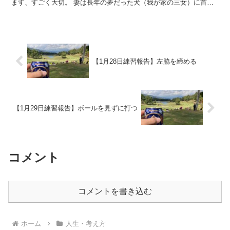
ます、すごく大切。 妻は長年の夢だった犬（我が家の三女）に首っ
たけ。 長女・次女はそこそ...
【1月28日練習報告】左脇を締める
【1月29日練習報告】ボールを見ずに打つ
コメント
コメントを書き込む
ホーム
人生・考え方