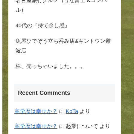
名古屋旅行グルメ（うな富士 &コンパ
ル）
40代の『持て余し感』
魚屋ひでぞう立ち呑み店&キントウン難
波店
株、売っちゃいました。。。
Recent Comments
高学歴は幸せか？
に
KoTa
より
高学歴は幸せか？
に
起業について
より