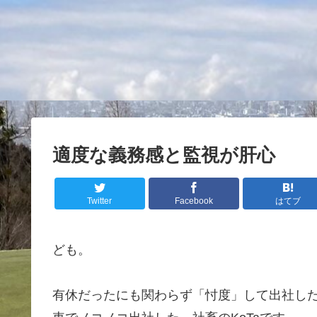
適度な義務感と監視が肝心
Twitter
Facebook
はてブ
ども。
有休だったにも関わらず「忖度」して出社し