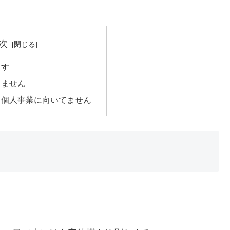
次
ます
出ません
／個人事業に向いてません