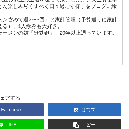
とん楽しみ尽くすべく日々過ごす様子をブログに綴
スン含めて週2〜3回）と家計管理（予算通りに家計
える）。1人飲みも大好き。
ラーメンの雄「無鉄砲」。20年以上通っています。
ェアする
Facebook
はてブ
LINE
コピー