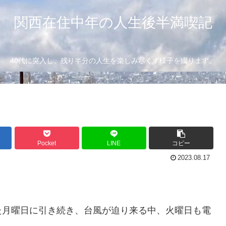
関西在住中年の人生後半満喫記
40代に突入し、残り半分の人生を楽しみ尽くす様子を綴ります。
Pocket
LINE
コピー
2023.08.17
た月曜日に引き続き、台風が迫り来る中、火曜日も電