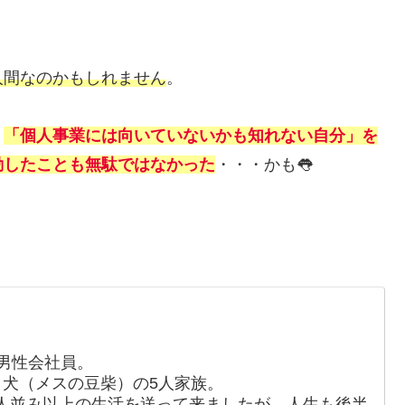
人間なのかもしれません
。
、
「個人事業には向いていないかも知れない自分」を
勤したことも無駄ではなかった
・・・かも👅
男性会社員。
、犬（メスの豆柴）の5人家族。
人並み以上の生活を送って来ましたが、人生も後半