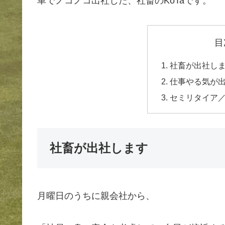
車でノコノコ出社した、社畜のKoTaです。
目
社畜が出社し
仕事やる気が
セミリタイア
社畜が出社します
月曜日のうちに親会社から、