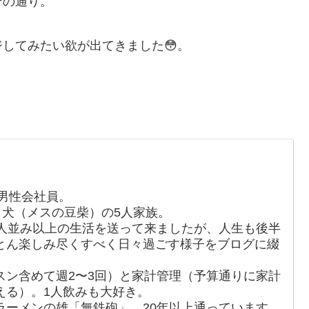
その通り。
してみたい欲が出てきました😳。
男性会社員。
、犬（メスの豆柴）の5人家族。
人並み以上の生活を送って来ましたが、人生も後半
とん楽しみ尽くすべく日々過ごす様子をブログに綴
スン含めて週2〜3回）と家計管理（予算通りに家計
える）。1人飲みも大好き。
ラーメンの雄「無鉄砲」。20年以上通っています。