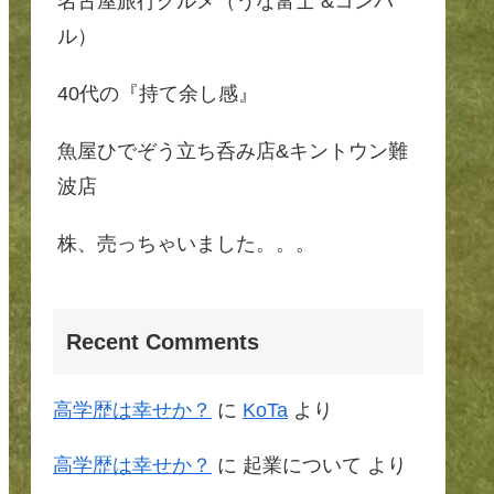
名古屋旅行グルメ（うな富士 &コンパ
ル）
40代の『持て余し感』
魚屋ひでぞう立ち呑み店&キントウン難
波店
株、売っちゃいました。。。
Recent Comments
高学歴は幸せか？
に
KoTa
より
高学歴は幸せか？
に
起業について
より