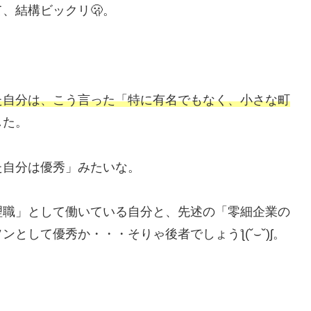
、結構ビックリ🫢。
た自分は、こう言った「特に有名でもなく、小さな町
した。
た自分は優秀」みたいな。
理職」として働いている自分と、先述の「零細企業の
として優秀か・・・そりゃ後者でしょうƪ(˘⌣˘)ʃ。