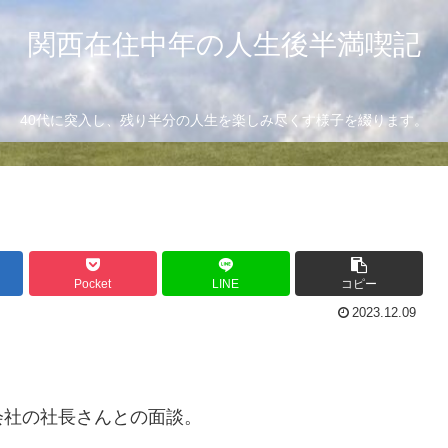
関西在住中年の人生後半満喫記
40代に突入し、残り半分の人生を楽しみ尽くす様子を綴ります。
Pocket
LINE
コピー
2023.12.09
会社の社長さんとの面談。