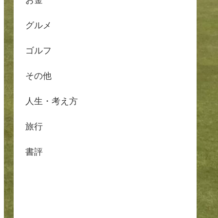
お金
グルメ
ゴルフ
その他
人生・考え方
旅行
書評