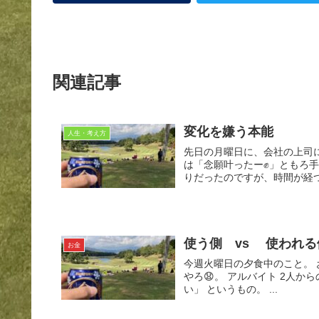
関連記事
変化を嫌う本能
人生・考え方
先日の月曜日に、会社の上司に
は「念願叶ったー✊」ともろ手
りだったのですが、時間が経つ
使う側 vs 使われる
お金
今週火曜日の夕食中のこと。 おもむろに、長女・次女から「話がある」とな。 はて・・・なん
やろ😧。 アルバイト 2人からの申し出は、 「お手伝いをする都度、お小遣いを加算して欲し
い」 というもの。 ...