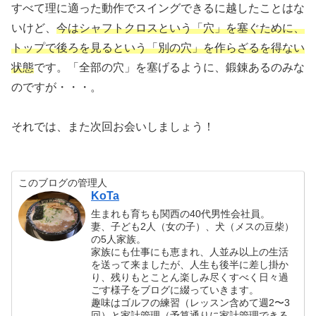
すべて理に適った動作でスイングできるに越したことはな
いけど、
今はシャフトクロスという「穴」を塞ぐために、
トップで後ろを見るという「別の穴」を作らざるを得ない
状態
です。「全部の穴」を塞げるように、鍛錬あるのみな
のですが・・・。
それでは、また次回お会いしましょう！
このブログの管理人
KoTa
生まれも育ちも関西の40代男性会社員。
妻、子ども2人（女の子）、犬（メスの豆柴）
の5人家族。
家族にも仕事にも恵まれ、人並み以上の生活
を送って来ましたが、人生も後半に差し掛か
り、残りもとことん楽しみ尽くすべく日々過
ごす様子をブログに綴っていきます。
趣味はゴルフの練習（レッスン含めて週2〜3
回）と家計管理（予算通りに家計管理できる