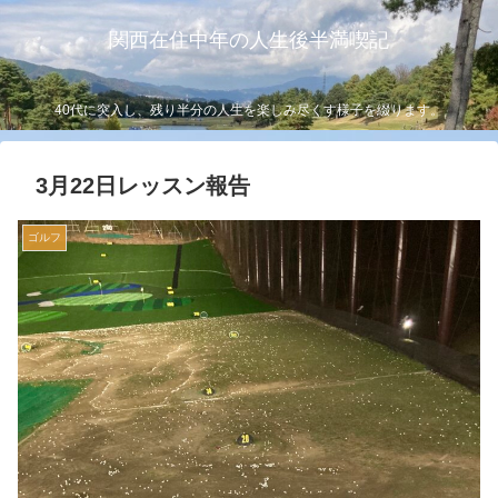
関西在住中年の人生後半満喫記
40代に突入し、残り半分の人生を楽しみ尽くす様子を綴ります。
3月22日レッスン報告
ゴルフ