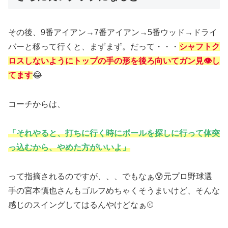
その後、9番アイアン→7番アイアン→5番ウッド→ドライ
バーと移って行くと、まずまず。だって・・・
シャフトク
ロスしないようにトップの手の形を
後ろ向いて
ガン見👁し
てます
😂
コーチからは、
「それやると、打ちに行く時にボールを探しに行って体突
っ込むから
、
やめた方がいいよ」
って指摘されるのですが、、、でもなぁ😰元プロ野球選
手の宮本慎也さんもゴルフめちゃくそうまいけど、そんな
感じのスイングしてはるんやけどなぁ⚾️