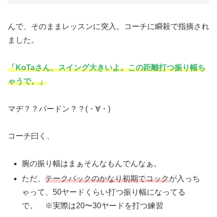
んで、そのままレッスンに突入。コーチに瞬殺で指摘され
ました。
「KoTaさん、スイング大きいよ。この距離打つ振り幅ち
ゃうで。」
マヂ？？パードン？？(・∀・)
コーチ曰く、
腕の振り幅はまぁそんなもんでんなぁ。
ただ、
テークバックのかなり初期でコック
が入っち
ゃって、50ヤードくらい打つ振り幅になってる
で。 ※実際は20〜30ヤードを打つ練習