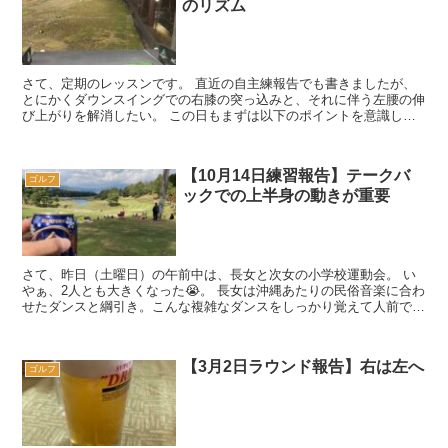
のリズム
さて、定期のレッスンです。 直近の自主練報告でも書きましたが、
とにかくダウンスイングでの右膝の突っ込みと、それに伴う左腰の伸
び上がりを解消したい。 この日もまずは以下のポイントを意識して
レッスン開始。 アドレスでヒップ...
【10月14日練習報告】テークバ
ゴルフ
ックでの上半身の動きが重要
さて、昨日（土曜日）の午前中は、長女と次女の小学校運動会。 い
やぁ、2人とも大きくなった😭。 長女は沖縄あたりの民俗音楽に合わ
せたダンスと綱引き。こんな複雑なダンスをしっかり覚えて人前で披
露できるようになるなんて・・・😭。 ...
【3月2日ラウンド報告】右は左へ
ゴルフ