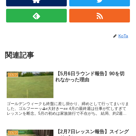
KoTa
関連記事
【5月6日ラウンド報告】90を切
ゴルフ
れなかった理由
ゴールデンウィークも終盤に差し掛かり、締めとして行ってまいりま
した、ゴルフーーッ⛳️✊大好きー✊✊ 4月の最終週は仕事が忙しすぎて
レッスンを断念。5月の初めは家族旅行で不在がち。 結局、約2週間
クラブを握らない状態でいきなりラ...
【2月7日レッスン報告】スイング
ゴルフ