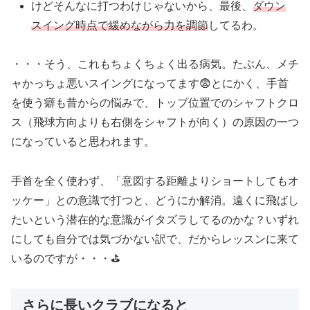
けどそんなに打つわけじゃないから、最後、
ダウン
スイング時点で緩めながら力を調節
してるわ。
・・・そう、これもちょくちょく出る病気。たぶん、メチ
ャかっちょ悪いスイングになってます😨とにかく、手首
を使う癖も昔からの悩みで、トップ位置でのシャフトクロ
ス（飛球方向よりも右側をシャフトが向く）の原因の一つ
になっていると思われます。
手首を全く使わず、「意図する距離よりショートしてもオ
ッケー」との意識で打つと、どうにか解消。遠くに飛ばし
たいという潜在的な意識がイタズラしてるのかな？いずれ
にしても自分では気づかない訳で、だからレッスンに来て
いるのですが・・・⛳️
さらに長いクラブになると