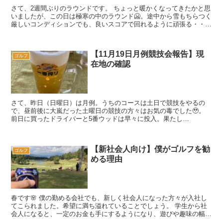
さて、2週間ぶりのラウンドです。 ちょっと暖かくなってきたかと思
いましたが、この日は極寒の中のラウンド🥶。途中から雪もちらつく
厳しいコンディションでも、良いスコアで回れるように頑張る・・・
つもりでした😭。 前半OUTコ...
【11月19日月例競技会報告】現
ゴルフ
在地の確認
さて、昨日（日曜日）は月例。うちのコースは土日で競技をやるの
で、昼前後に大嵐だった土曜日の競技の方々はお気の毒でした🥹。
前日に買ったドライバーと5番ウッドは早々に投入。果たし
て・・・。 寒さを除けばゴルフ日和。 冴えな...
【新社会人向け】僕がゴルフを勧
ゴルフ
める理由
春です🌸 僕の勤める会社でも、新しく社会人になった方々が入社し
てこられました。希望に満ち溢れていることでしょう。 学生から社
会人になると、一定のお金も手にするようになり、遊びや趣味の幅が
グッと広がっていきます。人それぞれ興味の...